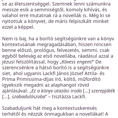
se az életszentséggel. Szentnek lenni számunkra
messze esik a semmiségtől, komoly kihívás, és
valahol erre mutatnak rá a novellák is. Még ki se
nyitottuk a könyvet, de máris felpiszkált minket
ezzel a képpel.
Nem is baj, ha a borító segítségünkre van a könyv
kontextusának megragadásában, hiszen nincsen
benne előszó, prológus, felvezetés, semmi, csak
egyből belevág az első novellába, ráadásul azzal a
jézusi felszólítással, hogy „
Kövess engem!
” De
szerencsénkre a hátsó borító is a segítségünkre
siet, ahol ugyanis Lackfi János József Attila- és
Prima Primissima-díjas író, költő, műfordító
igyekszik megadni az alaphangot rövid
ajánlásával. „
Ez a könyv utazási iroda
[...]
szerepjáték
[...],
szabadulószoba
” – tisztázza Lackfi.
Szabaduljunk hát meg a kontextuskeresés
terhétől és nézzük önmagukban a novellákat! A