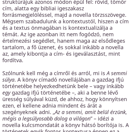
struktúrájuk azonos módon épül fel: rövid, tömör
cím, alatta egy bibliai igeszakasz
forrásmegjelöléssel, majd a novella törzsszövege.
Mégsem szabadulunk a kontextustól, hiszen a cím
és a textus önmagában is kontextualizálja a
témát. Az ige azonban itt nem fogódzó, nem
értelmezési segédlet, hanem maga az elsődleges
tartalom, a fő üzenet, és sokkal inkább a novella
az, amely kibontja a cím- és igeválasztást, mint
fordítva.
Szólnunk kell még a címről és arról, mi is
A semmi
súlya
. A könyv címadó novellájában a gazdag ifjú
történetébe helyezkedhetünk bele – vagy inkább
egy
gazdag ifjú történetébe –, aki a benne lévő
üresség súlyával küzd, de ahhoz, hogy könnyítsen
ezen, el kellene adnia mindent és árát a
szegényeknek adni. „
Az a semmi, amit belül érzünk,
mégis a legsúlyosabb dolog a világon
” – idézi a
novella kulcsmondatát a könyv hátsó borítója is. A
történetek egyik fontos kontextusa éppen ez a