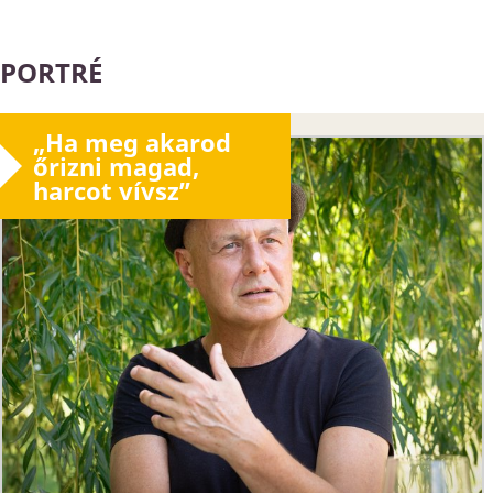
PORTRÉ
„Ha meg akarod
őrizni magad,
harcot vívsz”