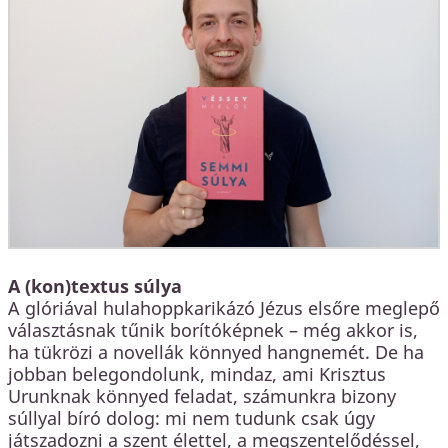
A (kon)textus súlya
A glóriával hulahoppkarikázó Jézus elsőre meglepő
választásnak tűnik borítóképnek – még akkor is,
ha tükrözi a novellák könnyed hangnemét. De ha
jobban belegondolunk, mindaz, ami Krisztus
Urunknak könnyed feladat, számunkra bizony
súllyal bíró dolog: mi nem tudunk csak úgy
játszadozni a szent élettel, a megszentelődéssel,