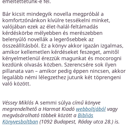
emeltettetünk-e fel.
Bár kicsit mindegyik novella megpróbál a
komfortzónánkon kívülre tessékelni minket,
valójában ezek az élet-halál-feltámadás
kérdéskörbe mélyebben és merészebben
belenyúló novellák a legerősebbek az
összeállításból. Ez a könyv akkor igazán izgalmas,
amikor kellemetlen kérdéseket feszeget, amitől
kényelmetlenül érezzük magunkat és mocorogni
kezdünk olvasás közben. Szerencsére sok ilyen
pillanata van – amikor pedig éppen nincsen, akkor
legalább némi lélegzethez jutunk két töprengeni
való között.
Véssey Miklós
A semmi súlya
című könyve
megrendelhető a Harmat Kiadó
webboltjából
vagy
megvásárolható többek között a
Bibliás
Könyvesboltban
(1092 Budapest, Ráday utca 28.) is.