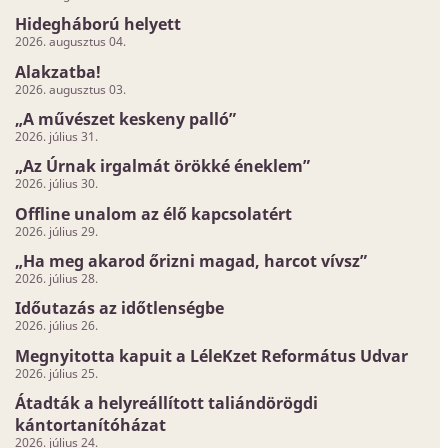
Hidegháború helyett
2026. augusztus 04.
Alakzatba!
2026. augusztus 03.
„A művészet keskeny palló”
2026. július 31.
„Az Úrnak irgalmát örökké éneklem”
2026. július 30.
Offline unalom az élő kapcsolatért
2026. július 29.
„Ha meg akarod őrizni magad, harcot vívsz”
2026. július 28.
Időutazás az időtlenségbe
2026. július 26.
Megnyitotta kapuit a LéleKzet Református Udvar
2026. július 25.
Átadták a helyreállított taliándörögdi
kántortanítóházat
2026. július 24.