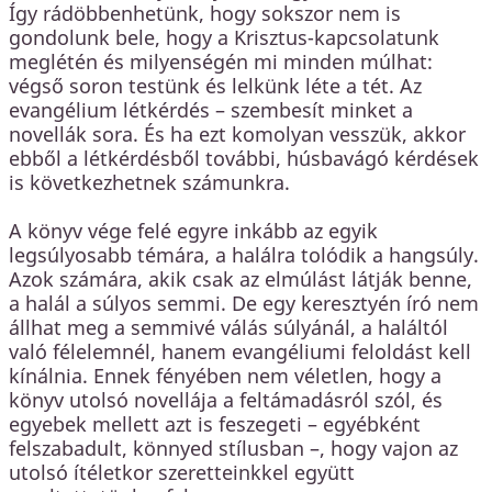
Így rádöbbenhetünk, hogy sokszor nem is
gondolunk bele, hogy a Krisztus-kapcsolatunk
meglétén és milyenségén mi minden múlhat:
végső soron testünk és lelkünk léte a tét. Az
evangélium létkérdés – szembesít minket a
novellák sora. És ha ezt komolyan vesszük, akkor
ebből a létkérdésből további, húsbavágó kérdések
is következhetnek számunkra.
A könyv vége felé egyre inkább az egyik
legsúlyosabb témára, a halálra tolódik a hangsúly.
Azok számára, akik csak az elmúlást látják benne,
a halál a súlyos semmi. De egy keresztyén író nem
állhat meg a semmivé válás súlyánál, a haláltól
való félelemnél, hanem evangéliumi feloldást kell
kínálnia. Ennek fényében nem véletlen, hogy a
könyv utolsó novellája a feltámadásról szól, és
egyebek mellett azt is feszegeti – egyébként
felszabadult, könnyed stílusban –, hogy vajon az
utolsó ítéletkor szeretteinkkel együtt