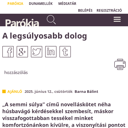
PARÓKIA
DUNAMELLÉK
MÉDIATÁR
BELÉPÉS
REGISZTRÁCIÓ
Mert irgalmas leszek
„
Aki nem érzi magát biztonságban, az
Parókia
gonoszságaikkal szemben, és
védekezik. Ha én tudom, hogy
bűneikről nem emlékezem meg
Krisztusban örök biztonságom van, mert
Isten minden bűnömet eltörölte, akkor
többé.
most már megbeszélhetjük, hogy mik a
A legsúlyosabb dolog
Zsidók 8,12
bűneim."
Horváth Levente
hozzászólás
AJÁNLÓ
2025. június 12., csütörtök
Barna Bálint
„A semmi súlya” című novelláskötet néha
húsbavágó kérdésekkel szembesít, máskor
visszafogottabban tessékel minket
komfortzónánkon kívülre, a viszonyítási pontot