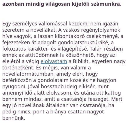
azonban mindig világosan kijelöli számunkra.
Egy személyes vallomással kezdem: nem igazán
szeretem a novellákat. A vaskos regényfolyamok
híve vagyok, a lassan kibontakozó cselekményé, a
fejezeteken át adagolt gondolatstruktúráké, a
fokozatos karakter- és világépítésé. Talán részben
ennek az attitűdömnek is köszönhető, hogy az
elejétől a végig
elolvastam
a Bibliát, egyetlen nagy
történetként. És mégis, van valami a
novellaformátumban, amely eléri, hogy
beférkőzzön a gondolataim közé és ne hagyjon
nyugodni. Jóval hosszabb ideig elkísér, mint
amennyi idő alatt elolvasom, és utána ott kattog
bennem mindaz, amit a csattanója feszeget. Mert
egy jó novellának általában van csattanója, ha
pedig nincs, pont a hiánya csattan nagyot
bennünk.