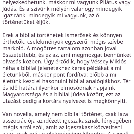
helyezkedhetünk, máskor mi vagyunk Pilátus vagy
Júdás. És a szívünk mélyén valahogy mindegyik
igaz ránk, mindegyik mi vagyunk, az ő
történetüket éljük.
Ezek a bibliai történetek ismerősek és könnyen
érthetők, cselekményük egyszerű, mégis szívbe
markoló. A mögöttes tartalom azonban jóval
összetettebb, és ez az, ami megmozgat bennünket
olvasás közben. Úgy érződik, hogy Véssey Miklós
néha a bibliai jelenetekhez keres példákat a mi
életünkből, máskor pont fordítva: előbb a mi
életünk kezd el hasonulni bibliai analógiákhoz. Tér
és idő határai ilyenkor elmosódnak napjaink
Magyarországa és a bibliai Júdea között, ezt az
utazást pedig a kortárs nyelvezet is megkönnyíti.
Van novella, amely nem bibliai történet, csak laza
asszociációja az idézett igeszakasznak, lényegében
mégis arról szól, amit az igeszakasz közvetíteni
akar, csak más cselekményben kibontva. A szerző