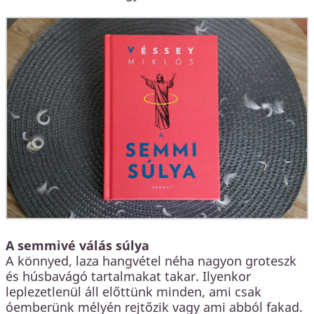
A semmivé válás súlya
A könnyed, laza hangvétel néha nagyon groteszk
és húsbavágó tartalmakat takar. Ilyenkor
leplezetlenül áll előttünk minden, ami csak
óemberünk mélyén rejtőzik vagy ami abból fakad.