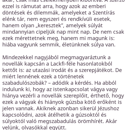
ezzel is rámutat arra, hogy azok az emberi
döntések és dilemmák, amelyeket a Szentírás
elénk tár, nem egyszeri és rendkívüli esetek,
hanem olyan „keresztek”, amelyek súlyát
mindannyian cipeljük nap mint nap. De nem csak
ezek mérettetnek meg, hanem mi magunk is:
hiába vagyunk semmik, életünknek súlya van.
Mindezekkel nagyjából megmagyaráztunk a
novellák kapcsán a Lackfi-féle hasonlatokból
kettőt is: az utazási irodát és a szerepjátékot. De
miért lennének ezek a történetek
szabadulószobák? – adódik a kérdés. Ha abból
indulunk ki, hogy az istenkapcsolat vágya vagy
hiánya vezérli a novellák szereplőit, érthető, hogy
ezek a vágyak és hiányok gúzsba kötő erőként is
jelen vannak. Akiknek azonban sikerül Jézushoz
kapcsolódni, azok átélhetik a gúzsoktól és
súlyoktól való megszabadulás örömhírét. Akár
velünk, olvasókkal együtt.