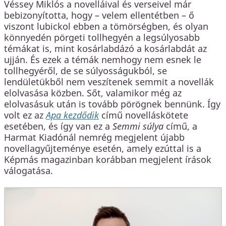
Véssey Miklós a novelláival és verseivel már
bebizonyította, hogy – velem ellentétben – ő
viszont lubickol ebben a tömörségben, és olyan
könnyedén pörgeti tollhegyén a legsúlyosabb
témákat is, mint kosárlabdázó a kosárlabdát az
ujján. És ezek a témák nemhogy nem esnek le
tollhegyéről, de se súlyosságukból, se
lendületükből nem veszítenek semmit a novellák
elolvasása közben. Sőt, valamikor még az
elolvasásuk után is tovább pörögnek bennünk. Így
volt ez az
Apa kezdődik
című novelláskötete
esetében, és így van ez a
Semmi súlya
című, a
Harmat Kiadónál nemrég megjelent újabb
novellagyűjteménye esetén, amely ezúttal is a
Képmás magazinban korábban megjelent írások
válogatása.