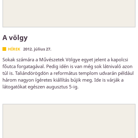
A völgy
HÍREK
2012. július 27.
Sokak számára a Művészetek Völgye egyet jelent a kapolcsi
főutca forgatagával. Pedig idén is van még sok látnivaló azon
túl is. Taliándörögdön a református templom udvarán például
három nagyon ígéretes kiállítás bújik meg. Ide is várják a
látogatókat egészen augusztus 5-ig.