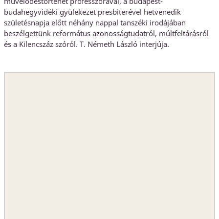
művelődéstörténet professzorával, a budapest-
budahegyvidéki gyülekezet presbiterével hetvenedik
születésnapja előtt néhány nappal tanszéki irodájában
beszélgettünk református azonosságtudatról, múltfeltárásról
és a Kilencszáz szóról. T. Németh László interjúja.