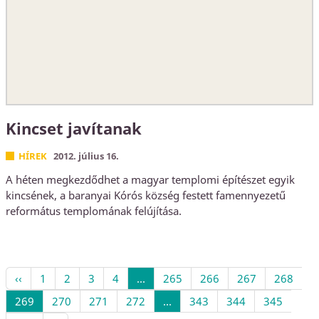
Kincset javítanak
HÍREK
2012. július 16.
A héten megkezdődhet a magyar templomi építészet egyik
kincsének, a baranyai Kórós község festett famennyezetű
református templomának felújítása.
‹‹
1
2
3
4
...
265
266
267
268
269
270
271
272
...
343
344
345