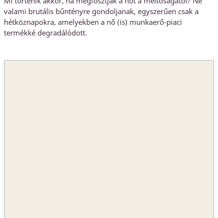
Mi történik akkor, ha megfosztják a nőt a méltóságától? Ne
valami brutális bűntényre gondoljanak, egyszerűen csak a
hétköznapokra, amelyekben a nő (is) munkaerő-piaci
termékké degradálódott.