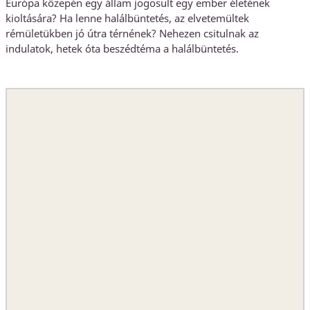
Európa közepén egy állam jogosult egy ember életének
kioltására? Ha lenne halálbüntetés, az elvetemültek
rémületükben jó útra térnének? Nehezen csitulnak az
indulatok, hetek óta beszédtéma a halálbüntetés.