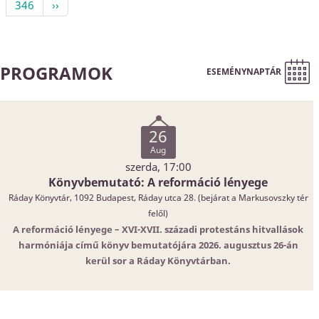
346
››
PROGRAMOK
ESEMÉNYNAPTÁR
26
Aug
szerda, 17:00
Könyvbemutató: A reformáció lényege
Ráday Könyvtár, 1092 Budapest, Ráday utca 28. (bejárat a Markusovszky tér
felől)
A reformáció lényege – XVI-XVII. századi protestáns hitvallások
harmóniája című könyv bemutatójára 2026. augusztus 26-án
kerül sor a Ráday Könyvtárban.