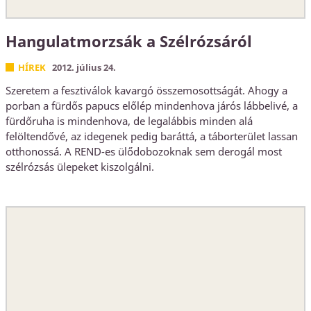
Hangulatmorzsák a Szélrózsáról
HÍREK
2012. július 24.
Szeretem a fesztiválok kavargó összemosottságát. Ahogy a
porban a fürdős papucs előlép mindenhova járós lábbelivé, a
fürdőruha is mindenhova, de legalábbis minden alá
felöltendővé, az idegenek pedig baráttá, a táborterület lassan
otthonossá. A REND-es ülődobozoknak sem derogál most
szélrózsás ülepeket kiszolgálni.