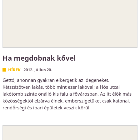
Ha megdobnak kővel
HÍREK
2012. július 20.
Gettó, ahonnan gyakran elkergetik az idegeneket.
Kétszázötven lakás, több mint ezer lakóval; a Hős utcai
lakótömb szinte önálló kis falu a fővárosban. Az itt élők más
közösségektől elzárva élnek, emberszigetüket csak katonai,
rendőrségi és ipari épületek veszik körül.