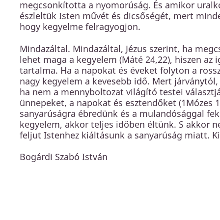
megcsonkította a nyomorúság. És amikor uralk
észleltük Isten művét és dicsőségét, mert minde
hogy kegyelme felragyogjon.
Mindazáltal. Mindazáltal, Jézus szerint, ha meg
lehet maga a kegyelem (Máté 24,22), hiszen az i
tartalma. Ha a napokat és éveket folyton a rossz
nagy kegyelem a kevesebb idő. Mert járványtól, b
ha nem a mennyboltozat világító testei választjá
ünnepeket, a napokat és esztendőket (1Mózes 1
sanyarúságra ébredünk és a mulandósággal feksz
kegyelem, akkor teljes időben éltünk. S akkor
feljut Istenhez kiáltásunk a sanyarúság miatt. Ki
Bogárdi Szabó István