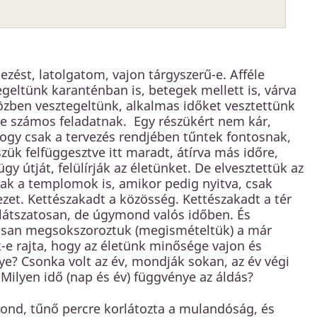
zést, latolgatom, vajon tárgyszerű-e. Afféle
geltünk karanténban is, betegek mellett is, várva
közben vesztegeltünk, alkalmas időket vesztettünk
re számos feladatnak. Egy részükért nem kár,
hogy csak a tervezés rendjében tűntek fontosnak,
zük felfüggesztve itt maradt, átírva más időre,
y útját, felülírják az életünket. De elvesztettük az
tak a templomok is, amikor pedig nyitva, csak
kezet. Kettészakadt a közösség. Kettészakadt a tér
 látszatosan, de úgymond valós időben. És
uálisan megsokszoroztuk (megismételtük) a már
k-e rajta, hogy az életünk minősége vajon és
nye? Csonka volt az év, mondják sokan, az év végi
lyen idő (nap és év) függvénye az áldás?
a gond, tűnő percre korlátozta a mulandóság, és