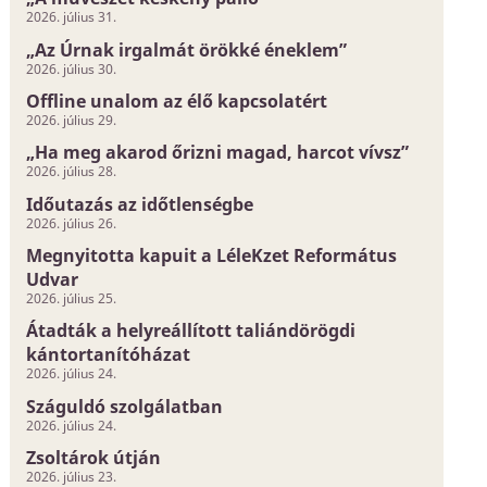
2026. július 31.
„Az Úrnak irgalmát örökké éneklem”
2026. július 30.
Offline unalom az élő kapcsolatért
2026. július 29.
„Ha meg akarod őrizni magad, harcot vívsz”
2026. július 28.
Időutazás az időtlenségbe
2026. július 26.
Megnyitotta kapuit a LéleKzet Református
Udvar
2026. július 25.
Átadták a helyreállított taliándörögdi
kántortanítóházat
2026. július 24.
Száguldó szolgálatban
2026. július 24.
Zsoltárok útján
2026. július 23.