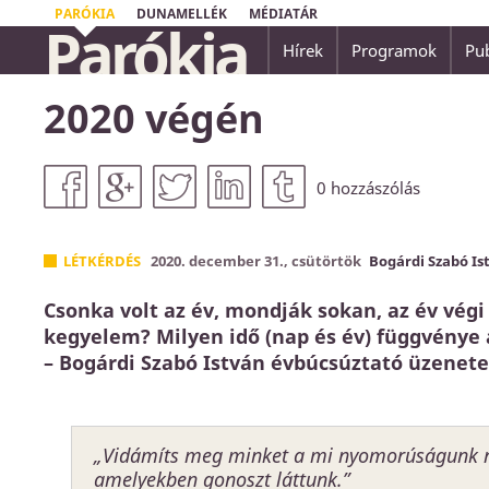
PARÓKIA
DUNAMELLÉK
MÉDIATÁR
Parókia
Hírek
Programok
Pub
...nincsen üdvösség senki másban, mert nem 
2020 végén
embereknek az ég alatt másnév, amely által
Apostolok Cselekedetei 4,12
0
hozzászólás
LÉTKÉRDÉS
2020. december 31., csütörtök
Bogárdi Szabó Is
Csonka volt az év, mondják sokan, az év vé
kegyelem? Milyen idő (nap és év) függvénye 
– Bogárdi Szabó István évbúcsúztató üzenete
„Vidámíts meg minket a mi nyomorúságunk na
amelyekben gonoszt láttunk.”