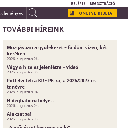
BELÉPÉS
REGISZTRÁCIÓ
közlemények
ONLINE BIBLIA
omályos és bizonytalan dolog;
Isten szeretetének neve van:
TOVÁBBI HÍREINK
Mozgásban a gyülekezet – földön, vízen, két
keréken
2026. augusztus 06.
Vágy a hiteles jelenlétre – videó
2026. augusztus 05.
Pótfelvételi a KRE PK-ra, a 2026/2027-es
tanévre
2026. augusztus 04.
Hidegháború helyett
2026. augusztus 04.
Alakzatba!
2026. augusztus 03.
„A művészet keskeny palló”