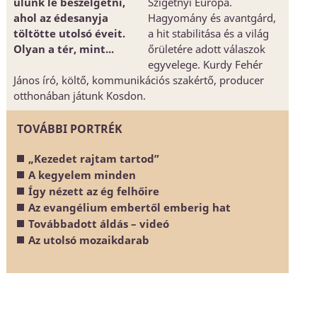
ülünk le beszélgetni,
Szigetnyi Európa.
ahol az édesanyja
Hagyomány és avantgárd,
töltötte utolsó éveit.
a hit stabilitása és a világ
Olyan a tér, mint...
őrületére adott válaszok
egyvelege. Kurdy Fehér
János író, költő, kommunikációs szakértő, producer
otthonában játunk Kosdon.
TOVÁBBI PORTRÉK
„Kezedet rajtam tartod”
A kegyelem minden
Így nézett az ég felhőire
Az evangélium embertől emberig hat
Továbbadott áldás – videó
Az utolsó mozaikdarab