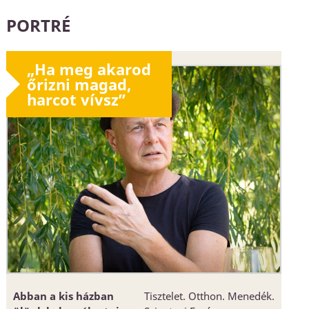
PORTRÉ
„Ha meg akarod
őrizni magad,
harcot vívsz”
Abban a kis házban
Tisztelet. Otthon. Menedék.