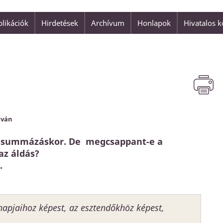
likációk
Hirdetések
Archívum
Honlapok
Hivatalos 
"Isten szeretete nem valami h
is adatott az
Jézus Krisztus."
 üdvözülhetnénk.
Ferenc pápa
tván
gi summázáskor. De megcsappant-e a
az áldás?
.
pjaihoz képest, az esztendőkhöz képest,