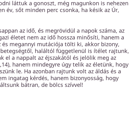
odni láttuk a gonoszt, még magunkon is nehezen
n év, sőt minden perc csonka, ha késik az Úr,
csappan az idő, és megrövidül a napok száma, az
gazi életet nem az idő hossza minősíti, hanem a
 és megannyi mutációja tölti ki, akkor bizony,
etegségtől, haláltól függetlenül is ítélet rajtunk,
k el a nappalt az éjszakától és jelölik meg az
,14), hanem mindegyre úgy telik az életünk, hogy
ünk le. Ha azonban rajtunk volt az áldás és a
 nem ingatag kérdés, hanem bizonyosság, hogy
áltsunk bátran, de bölcs szívvel!