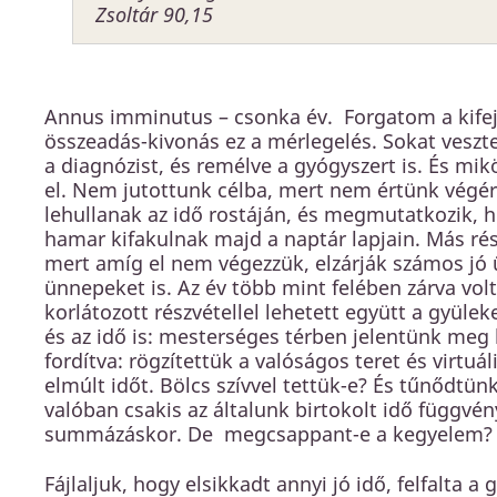
Zsoltár 90,15
Annus imminutus – csonka év. Forgatom a kifeje
összeadás-kivonás ez a mérlegelés. Sokat veszte
a diagnózist, és remélve a gyógyszert is. És mi
el. Nem jutottunk célba, mert nem értünk végé
lehullanak az idő rostáján, és megmutatkozik, 
hamar kifakulnak majd a naptár lapjain. Más rés
mert amíg el nem végezzük, elzárják számos jó üg
ünnepeket is. Az év több mint felében zárva vol
korlátozott részvétellel lehetett együtt a gyüle
és az idő is: mesterséges térben jelentünk meg
fordítva: rögzítettük a valóságos teret és virt
elmúlt időt. Bölcs szívvel tettük-e? És tűnődtün
valóban csakis az általunk birtokolt idő függvé
summázáskor. De megcsappant-e a kegyelem? Mi
Fájlaljuk, hogy elsikkadt annyi jó idő, felfalta 