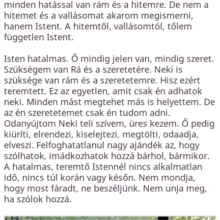
minden hatással van rám és a hitemre. De nem a
hitemet és a vallásomat akarom megismerni,
hanem Istent. A hitemtől, vallásomtól, tőlem
független Istent.
Isten hatalmas. Ő mindig jelen van, mindig szeret.
Szükségem van Rá és a szeretetére. Neki is
szüksége van rám és a szeretetemre. Hisz ezért
teremtett. Ez az egyetlen, amit csak én adhatok
neki. Minden mást megtehet más is helyettem. De
az én szeretetemet csak én tudom adni.
Odanyújtom Neki teli szívem, üres kezem. Ő pedig
kiüríti, elrendezi, kiselejtezi, megtölti, odaadja,
elveszi. Felfoghatatlanul nagy ajándék az, hogy
szólhatok, imádkozhatok hozzá bárhol, bármikor.
A hatalmas, teremtő Istennél nincs alkalmatlan
idő, nincs túl korán vagy későn. Nem mondja,
hogy most fáradt, ne beszéljünk. Nem unja meg,
ha szólok hozzá.