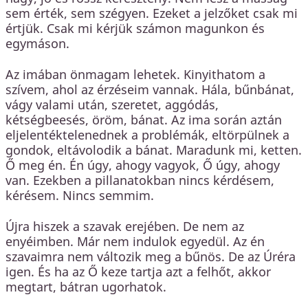
sem érték, sem szégyen. Ezeket a jelzőket csak mi
értjük. Csak mi kérjük számon magunkon és
egymáson.
Az imában önmagam lehetek. Kinyithatom a
szívem, ahol az érzéseim vannak. Hála, bűnbánat,
vágy valami után, szeretet, aggódás,
kétségbeesés, öröm, bánat. Az ima során aztán
eljelentéktelenednek a problémák, eltörpülnek a
gondok, eltávolodik a bánat. Maradunk mi, ketten.
Ő meg én. Én úgy, ahogy vagyok, Ő úgy, ahogy
van. Ezekben a pillanatokban nincs kérdésem,
kérésem. Nincs semmim.
Újra hiszek a szavak erejében. De nem az
enyéimben. Már nem indulok egyedül. Az én
szavaimra nem változik meg a bűnös. De az Úréra
igen. És ha az Ő keze tartja azt a felhőt, akkor
megtart, bátran ugorhatok.