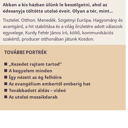
Abban a kis házban ülünk le beszélgetni, ahol az
édesanyja töltötte utolsó éveit. Olyan a tér, mint...
Tisztelet. Otthon. Menedék. Szigetnyi Európa. Hagyomány és
avantgárd, a hit stabilitása és a világ őrületére adott válaszok
egyvelege. Kurdy Fehér János író, költő, kommunikációs
szakértő, producer otthonában játunk Kosdon.
TOVÁBBI PORTRÉK
„Kezedet rajtam tartod”
A kegyelem minden
Így nézett az ég felhőire
Az evangélium embertől emberig hat
Továbbadott áldás – videó
Az utolsó mozaikdarab