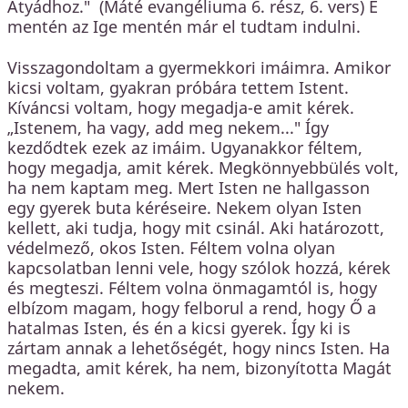
Atyádhoz." (Máté evangéliuma 6. rész, 6. vers) E
mentén az Ige mentén már el tudtam indulni.
Visszagondoltam a gyermekkori imáimra. Amikor
kicsi voltam, gyakran próbára tettem Istent.
Kíváncsi voltam, hogy megadja-e amit kérek.
„Istenem, ha vagy, add meg nekem..." Így
kezdődtek ezek az imáim. Ugyanakkor féltem,
hogy megadja, amit kérek. Megkönnyebbülés volt,
ha nem kaptam meg. Mert Isten ne hallgasson
egy gyerek buta kéréseire. Nekem olyan Isten
kellett, aki tudja, hogy mit csinál. Aki határozott,
védelmező, okos Isten. Féltem volna olyan
kapcsolatban lenni vele, hogy szólok hozzá, kérek
és megteszi. Féltem volna önmagamtól is, hogy
elbízom magam, hogy felborul a rend, hogy Ő a
hatalmas Isten, és én a kicsi gyerek. Így ki is
zártam annak a lehetőségét, hogy nincs Isten. Ha
megadta, amit kérek, ha nem, bizonyította Magát
nekem.