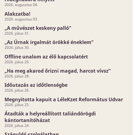
2026. augusztus 04.
Alakzatba!
2026. augusztus 03.
„A művészet keskeny palló”
2026. július 31.
„Az Úrnak irgalmát örökké éneklem”
2026. július 30.
Offline unalom az élő kapcsolatért
2026. július 29.
„Ha meg akarod őrizni magad, harcot vívsz”
2026. július 28.
Időutazás az időtlenségbe
2026. július 26.
Megnyitotta kapuit a LéleKzet Református Udvar
2026. július 25.
Átadták a helyreállított taliándörögdi
kántortanítóházat
2026. július 24.
Száguldó szolgálatban