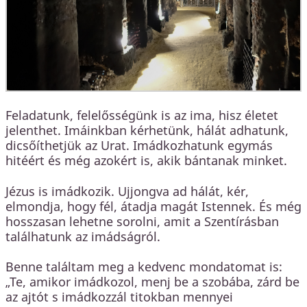
Feladatunk, felelősségünk is az ima, hisz életet
jelenthet. Imáinkban kérhetünk, hálát adhatunk,
dicsőíthetjük az Urat. Imádkozhatunk egymás
hitéért és még azokért is, akik bántanak minket.
Jézus is imádkozik. Ujjongva ad hálát, kér,
elmondja, hogy fél, átadja magát Istennek. És még
hosszasan lehetne sorolni, amit a Szentírásban
találhatunk az imádságról.
Benne találtam meg a kedvenc mondatomat is:
„Te, amikor imádkozol, menj be a szobába, zárd be
az ajtót s imádkozzál titokban mennyei