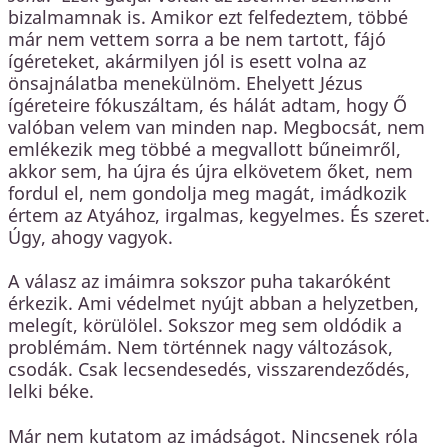
bizalmamnak is. Amikor ezt felfedeztem, többé
már nem vettem sorra a be nem tartott, fájó
ígéreteket, akármilyen jól is esett volna az
önsajnálatba menekülnöm. Ehelyett Jézus
ígéreteire fókuszáltam, és hálát adtam, hogy Ő
valóban velem van minden nap. Megbocsát, nem
emlékezik meg többé a megvallott bűneimről,
akkor sem, ha újra és újra elkövetem őket, nem
fordul el, nem gondolja meg magát, imádkozik
értem az Atyához, irgalmas, kegyelmes. És szeret.
Úgy, ahogy vagyok.
A válasz az imáimra sokszor puha takaróként
érkezik. Ami védelmet nyújt abban a helyzetben,
melegít, körülölel. Sokszor meg sem oldódik a
problémám. Nem történnek nagy változások,
csodák. Csak lecsendesedés, visszarendeződés,
lelki béke.
Már nem kutatom az imádságot. Nincsenek róla