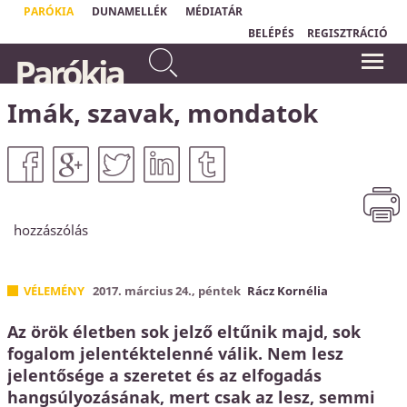
PARÓKIA
DUNAMELLÉK
MÉDIATÁR
BELÉPÉS
REGISZTRÁCIÓ
Mert irgalmas leszek
„
Aki nem érzi magát biztonságban, az
Parókia
gonoszságaikkal szemben, és
védekezik. Ha én tudom, hogy
bűneikről nem emlékezem meg
Krisztusban örök biztonságom van, mert
Isten minden bűnömet eltörölte, akkor
többé.
most már megbeszélhetjük, hogy mik a
Imák, szavak, mondatok
Zsidók 8,12
bűneim."
Horváth Levente
hozzászólás
VÉLEMÉNY
2017. március 24., péntek
Rácz Kornélia
Az örök életben sok jelző eltűnik majd, sok
fogalom jelentéktelenné válik. Nem lesz
jelentősége a szeretet és az elfogadás
hangsúlyozásának, mert csak az lesz, semmi