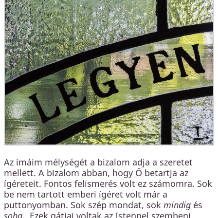
Az imáim mélységét a bizalom adja a szeretet
mellett. A bizalom abban, hogy Ő betartja az
ígéreteit. Fontos felismerés volt ez számomra. Sok
be nem tartott emberi ígéret volt már a
puttonyomban. Sok szép mondat, sok
mindig
és
soha
. Ezek gátjai voltak az Istennel szembeni