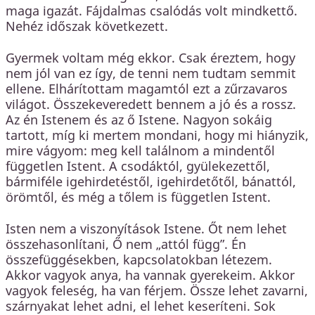
maga igazát. Fájdalmas csalódás volt mindkettő.
Nehéz időszak következett.
Gyermek voltam még ekkor. Csak éreztem, hogy
nem jól van ez így, de tenni nem tudtam semmit
ellene. Elhárítottam magamtól ezt a zűrzavaros
világot. Összekeveredett bennem a jó és a rossz.
Az én Istenem és az ő Istene. Nagyon sokáig
tartott, míg ki mertem mondani, hogy mi hiányzik,
mire vágyom: meg kell találnom a mindentől
független Istent. A csodáktól, gyülekezettől,
bármiféle igehirdetéstől, igehirdetőtől, bánattól,
örömtől, és még a tőlem is független Istent.
Isten nem a viszonyítások Istene. Őt nem lehet
összehasonlítani, Ő nem „attól függ”. Én
összefüggésekben, kapcsolatokban létezem.
Akkor vagyok anya, ha vannak gyerekeim. Akkor
vagyok feleség, ha van férjem. Össze lehet zavarni,
szárnyakat lehet adni, el lehet keseríteni. Sok