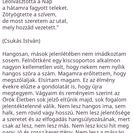
Leolvasztotta a Nap
a hátamra fagyott teleket.
Zötyögtette a szívem,
de most szeretem az utat,
mely hozzád vezetett.”
(Csukás István)
Hangosan, mások jelenlétében nem imádkoztam
sosem. Felnőttként egy kiscsoportos alkalmon
nagyon kellemetlen volt, hogy nekem nem nyílik
hangos szóra a szám. Magamra erőltettem, hogy
megszólaljak. Elsírtam magam. Ez az élmény
évekre elűzte a gondolatát is, hogy újra
megtegyem. Vágyaim és reményeim szerint az
Örök Életben sok jelző eltűnik majd, sok fogalom
jelentéktelenné válik. Nem lesz hangos ima, sem
halk, sem rövid vagy hosszú. Nem lesz jelentősége
a szeretet és az elfogadás hangsúlyozásának, mert
csak az lesz, nem lesz más. Nem lesz kicsi hit meg
nagy, jó és rossz keresztény. Nem lesz a másság