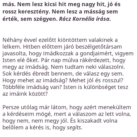
más. Nem lesz kicsi hit meg nagy hit, jó és
rossz keresztény. Nem lesz a másság sem
érték, sem szégyen.
Rácz Kornélia írása.
Néhány évvel ezelőtt kiöntöttem valakinek a
lelkem. Hitben előttem járó beszélgetőtársam
javasolta, hogy imádkozzak a gondjaimért, vigyem
Isten elé őket. Pár nap múlva rákérdezett, hogy
megy az imádság. Nem tudtam neki válaszolni.
Sok kérdés ébredt bennem, de válasz egy sem.
Hogy mehet az imádság? Mehet jól és rosszul?
Többféle imádság van? Isten is különbséget tesz
az imáink között?
Persze utólag már látom, hogy azért menekültem
a kérdéseim mögé, mert a válaszom az lett volna,
hogy nem, nem megy jól. És kiszakadt volna
belőlem a kérés is, hogy
segíts
.