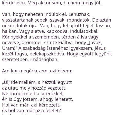
kérdéseim. Még akkor sem, ha nem megy jól.
Van, hogy nehezen indulok el. Lehúznak,
visszatartanak sebek, szavak, mondatok. De aztán
nekiindulok újra. Van, hogy lehajtott fejjel, lassan,
halkan. Vagy sietve, kapkodva, indulatokkal.
Könnyekkel a szememben, térden állva vagy
nevetve, örömmel, szinte kiáltva, hogy „Jövök,
Uram!" A szabadság Istenéhez igyekszem. Jézus
kezét fogva, belekapszkodva. Hogy együtt legyünk
szeretetben, imádságban.
Amikor megérkezem, ezt érzem:
„Ülj ide mellém, s nézzük együtt
az utat, mely hozzád vezetett.
Ne törődj most a kitérőkkel,
én is úgy jöttem, ahogy lehetett.
Hol van már, aki kérdezett,
és hol van már az a felelet?