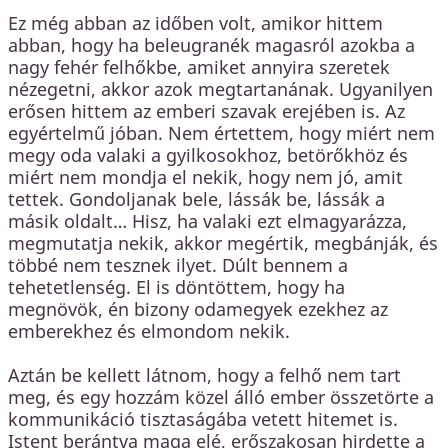
Ez még abban az időben volt, amikor hittem
abban, hogy ha beleugranék magasról azokba a
nagy fehér felhőkbe, amiket annyira szeretek
nézegetni, akkor azok megtartanának. Ugyanilyen
erősen hittem az emberi szavak erejében is. Az
egyértelmű jóban. Nem értettem, hogy miért nem
megy oda valaki a gyilkosokhoz, betörőkhöz és
miért nem mondja el nekik, hogy nem jó, amit
tettek. Gondoljanak bele, lássák be, lássák a
másik oldalt… Hisz, ha valaki ezt elmagyarázza,
megmutatja nekik, akkor megértik, megbánják, és
többé nem tesznek ilyet. Dúlt bennem a
tehetetlenség. El is döntöttem, hogy ha
megnövök, én bizony odamegyek ezekhez az
emberekhez és elmondom nekik.
Aztán be kellett látnom, hogy a felhő nem tart
meg, és egy hozzám közel álló ember összetörte a
kommunikáció tisztaságába vetett hitemet is.
Istent berántva maga elé, erőszakosan hirdette a