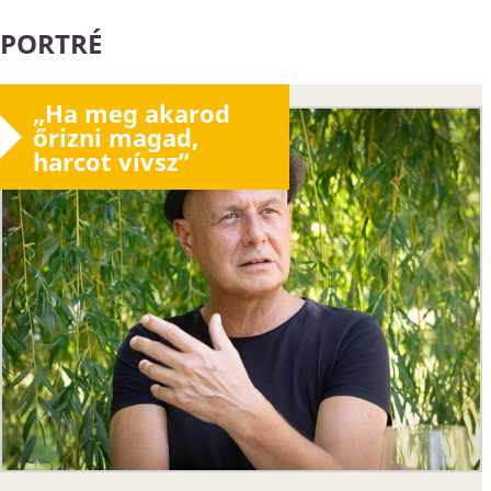
PORTRÉ
„Ha meg akarod
őrizni magad,
harcot vívsz”