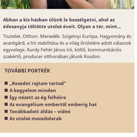
Abban a kis házban ülünk le beszélgetni, ahol az
édesanyja töltötte utolsó éveit. Olyan a tér, mint...
Tisztelet. Otthon. Menedék. Szigetnyi Európa. Hagyomány és
avantgárd, a hit stabilitása és a világ őrületére adott válaszok
egyvelege. Kurdy Fehér János író, költő, kommunikációs
szakértő, producer otthonában játunk Kosdon.
TOVÁBBI PORTRÉK
„Kezedet rajtam tartod”
A kegyelem minden
Így nézett az ég felhőire
Az evangélium embertől emberig hat
Továbbadott áldás – videó
Az utolsó mozaikdarab