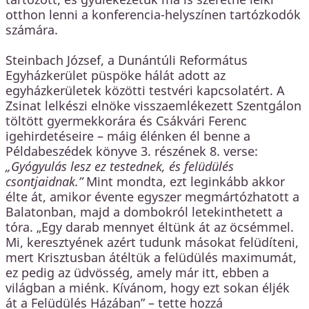
otthon lenni a konferencia-helyszínen tartózkodók
számára.
Steinbach József, a Dunántúli Református
Egyházkerület püspöke hálát adott az
egyházkerületek közötti testvéri kapcsolatért. A
Zsinat lelkészi elnöke visszaemlékezett Szentgálon
töltött gyermekkorára és Csákvári Ferenc
igehirdetéseire – máig élénken él benne a
Példabeszédek könyve 3. részének 8. verse:
„Gyógyulás lesz ez testednek, és felüdülés
csontjaidnak.”
Mint mondta, ezt leginkább akkor
élte át, amikor évente egyszer megmártózhatott a
Balatonban, majd a dombokról letekinthetett a
tóra. „Egy darab mennyet éltünk át az öcsémmel.
Mi, keresztyének azért tudunk másokat felüdíteni,
mert Krisztusban átéltük a felüdülés maximumát,
ez pedig az üdvösség, amely már itt, ebben a
világban a miénk. Kívánom, hogy ezt sokan éljék
át a Felüdülés Házában” – tette hozzá