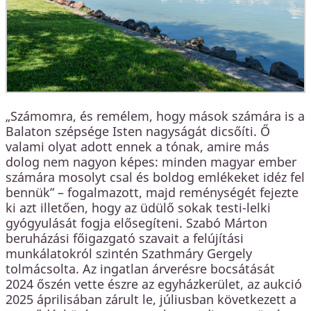
„Számomra, és remélem, hogy mások számára is a
Balaton szépsége Isten nagyságát dicsőíti. Ő
valami olyat adott ennek a tónak, amire más
dolog nem nagyon képes: minden magyar ember
számára mosolyt csal és boldog emlékeket idéz fel
bennük” – fogalmazott, majd reménységét fejezte
ki azt illetően, hogy az üdülő sokak testi-lelki
gyógyulását fogja elősegíteni. Szabó Márton
beruházási főigazgató szavait a felújítási
munkálatokról szintén Szathmáry Gergely
tolmácsolta. Az ingatlan árverésre bocsátását
2024 őszén vette észre az egyházkerület, az aukció
2025 áprilisában zárult le, júliusban következett a