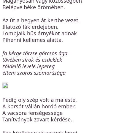
Magányosan vagy közösségben
Belépve béke örömében.
Az út a hegyen át kertbe vezet,
Illatozó fák erdejében.
Lombjaik hűs árnyékot adnak
Pihenni kellemes alatta.
fa kérge törzse görcsös ága
tövében sírok és esdeklek
zöldellő levele lepereg
éltem szoros szomorúsága
Pedig oly szép volt a ma este,
A korsót vállán hordó ember.
A vacsora fenségessége
Tanítványok zavart kérdése.
Egy közösben részesnek lenni