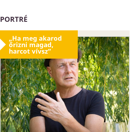
PORTRÉ
„Ha meg akarod
őrizni magad,
harcot vívsz”