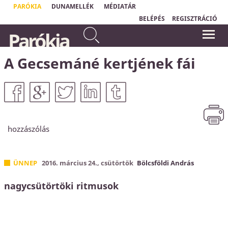
PARÓKIA
DUNAMELLÉK
MÉDIATÁR
BELÉPÉS
REGISZTRÁCIÓ
Te pedig amikor imádkozol,
Parókia
menj be a belső szobádba, és
„
Csak a tehetetlen ember tud
ajtódat bezárva imádkozzál
valóságosan imádkozni."
Ole Hallesby
Atyádhoz, aki rejtve van.
A Gecsemáné kertjének fái
Máté 6,6a
hozzászólás
ÜNNEP
2016. március 24., csütörtök
Bölcsföldi András
nagycsütörtöki ritmusok