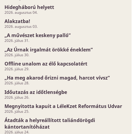
Hidegháború helyett
2026. augusztus 04.
Alakzatba!
2026. augusztus 03.
„A művészet keskeny palló”
2026. július 31.
„Az Úrnak irgalmát örökké éneklem”
2026. július 30.
Offline unalom az élő kapcsolatért
2026. július 29.
„Ha meg akarod őrizni magad, harcot vívsz”
2026. július 28.
Időutazás az időtlenségbe
2026. július 26.
Megnyitotta kapuit a LéleKzet Református Udvar
2026. július 25.
Átadták a helyreállított taliándörögdi
kántortanítóházat
2026. július 24.