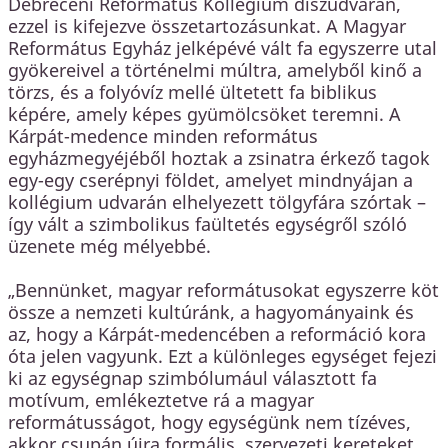
Debreceni Református Kollégium díszudvarán,
ezzel is kifejezve összetartozásunkat. A Magyar
Református Egyház jelképévé vált fa egyszerre utal
gyökereivel a történelmi múltra, amelyből kinő a
törzs, és a folyóvíz mellé ültetett fa biblikus
képére, amely képes gyümölcsöket teremni. A
Kárpát-medence minden református
egyházmegyéjéből hoztak a zsinatra érkező tagok
egy-egy cserépnyi földet, amelyet mindnyájan a
kollégium udvarán elhelyezett tölgyfára szórtak –
így vált a szimbolikus faültetés egységről szóló
üzenete még mélyebbé.
„Bennünket, magyar reformátusokat egyszerre köt
össze a nemzeti kultúránk, a hagyományaink és
az, hogy a Kárpát-medencében a reformáció kora
óta jelen vagyunk. Ezt a különleges egységet fejezi
ki az egységnap szimbólumául választott fa
motívum, emlékeztetve rá a magyar
reformátusságot, hogy egységünk nem tízéves,
akkor csupán újra formális, szervezeti kereteket