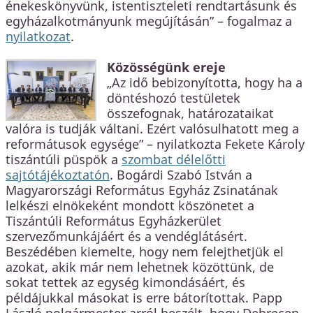
énekeskönyvünk, istentiszteleti rendtartásunk és
egyházalkotmányunk megújításán” – fogalmaz a
nyilatkozat
.
Közösségünk ereje
„Az idő bebizonyította, hogy ha a
döntéshozó testületek
összefognak, határozataikat
valóra is tudják váltani. Ezért valósulhatott meg a
reformátusok egysége” – nyilatkozta Fekete Károly
tiszántúli püspök a
szombat délelőtti
sajtótájékoztatón
. Bogárdi Szabó István a
Magyarországi Református Egyház Zsinatának
lelkészi elnökeként mondott köszönetet a
Tiszántúli Református Egyházkerület
szervezőmunkájáért és a vendéglátásért.
Beszédében kiemelte, hogy nem felejthetjük el
azokat, akik már nem lehetnek közöttünk, de
sokat tettek az egység kimondásáért, és
példájukkal másokat is erre bátorítottak. Papp
László polgármester arról beszélt, hogy Debrecen