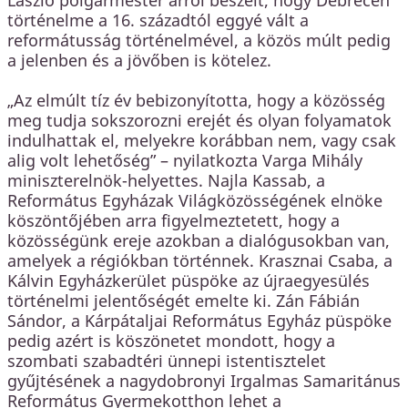
történelme a 16. századtól eggyé vált a
reformátusság történelmével, a közös múlt pedig
a jelenben és a jövőben is kötelez.
„Az elmúlt tíz év bebizonyította, hogy a közösség
meg tudja sokszorozni erejét és olyan folyamatok
indulhattak el, melyekre korábban nem, vagy csak
alig volt lehetőség” – nyilatkozta Varga Mihály
miniszterelnök-helyettes. Najla Kassab, a
Református Egyházak Világközösségének elnöke
köszöntőjében arra figyelmeztetett, hogy a
közösségünk ereje azokban a dialógusokban van,
amelyek a régiókban történnek. Krasznai Csaba, a
Kálvin Egyházkerület püspöke az újraegyesülés
történelmi jelentőségét emelte ki. Zán Fábián
Sándor, a Kárpátaljai Református Egyház püspöke
pedig azért is köszönetet mondott, hogy a
szombati szabadtéri ünnepi istentisztelet
gyűjtésének a nagydobronyi Irgalmas Samaritánus
Református Gyermekotthon lehet a