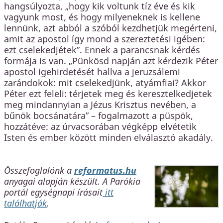
hangsúlyozta, „hogy kik voltunk tíz éve és kik
vagyunk most, és hogy milyeneknek is kellene
lennünk, azt abból a szóból kezdhetjük megérteni,
amit az apostol így mond a szereztetési igében:
ezt cselekedjétek”. Ennek a parancsnak kérdés
formája is van. „Pünkösd napján azt kérdezik Péter
apostol igehirdetését hallva a jeruzsálemi
zarándokok: mit cselekedjünk, atyámfiai? Akkor
Péter ezt feleli: térjetek meg és keresztelkedjetek
meg mindannyian a Jézus Krisztus nevében, a
bűnök bocsánatára” – fogalmazott a püspök,
hozzátéve: az úrvacsorában végképp elvétetik
Isten és ember között minden elválasztó akadály.
Összefoglalónk a
reformatus.hu
anyagai alapján készült. A Parókia
portál egységnapi írásait
itt
találhatják
.