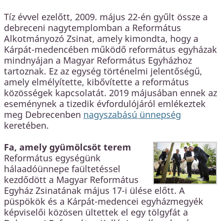
Tíz évvel ezelőtt, 2009. május 22-én gyűlt össze a
debreceni nagytemplomban a Református
Alkotmányozó Zsinat, amely kimondta, hogy a
Kárpát-medencében működő református egyházak
mindnyájan a Magyar Református Egyházhoz
tartoznak. Ez az egység történelmi jelentőségű,
amely elmélyítette, kibővítette a református
közösségek kapcsolatát. 2019 májusában ennek az
eseménynek a tizedik évfordulójáról emlékeztek
meg Debrecenben
nagyszabású ünnepség
keretében.
Fa, amely gyümölcsöt terem
Református egységünk
hálaadóünnepe faültetéssel
kezdődött a Magyar Református
Egyház Zsinatának május 17-i ülése előtt. A
püspökök és a Kárpát-medencei egyházmegyék
képviselői közösen ültettek el egy tölgyfát a