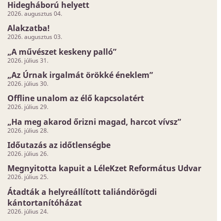
Hidegháború helyett
2026. augusztus 04.
Alakzatba!
2026. augusztus 03.
„A művészet keskeny palló”
2026. július 31.
„Az Úrnak irgalmát örökké éneklem”
2026. július 30.
Offline unalom az élő kapcsolatért
2026. július 29.
„Ha meg akarod őrizni magad, harcot vívsz”
2026. július 28.
Időutazás az időtlenségbe
2026. július 26.
Megnyitotta kapuit a LéleKzet Református Udvar
2026. július 25.
Átadták a helyreállított taliándörögdi
kántortanítóházat
2026. július 24.