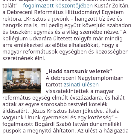
talált” –
fogalmazott köszöntőjében
Kustár Zoltán,
a Debreceni Református Hittudományi Egyetem
rektora. „Krisztus a jövőnk – hangzott tíz éve és
hangzik ma is, mi pedig együtt követjük: szabadon
és büszkén; egymás és a világ szemébe nézve.” A
kollégium udvarára ültetett tölgyfa már mindig
arra emlékezteti az előtte elhaladókat, hogy a
magyar reformátusok egységben és közösségben
szeretnének élni.
„Hadd tartsunk veletek”
A debreceni Nagytemplomban
tartott
zsinati ülésen
visszatekintettek a magyar
református egység elmúlt évszázadaira, és hálát
adtak az egyre szorosabb testvéri kötelék
áldásaiért. „Jézus Krisztus Isten jókedve, általa
vagyunk Urunk gyermekei és egy közösség” –
fogalmazott Bogárdi Szabó István dunamelléki
püspök a megnyitó áhítaton. Az ülést a házigazda