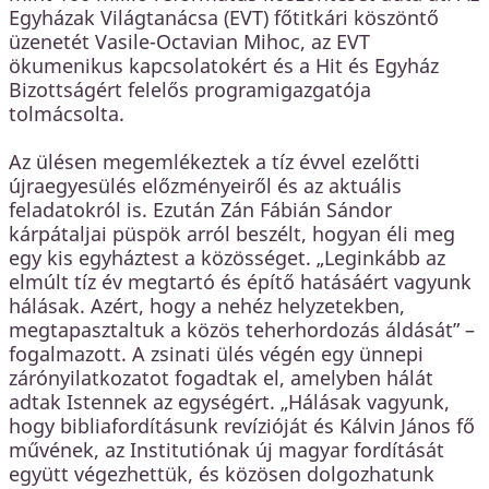
Egyházak Világtanácsa (EVT) főtitkári köszöntő
üzenetét Vasile-Octavian Mihoc, az EVT
ökumenikus kapcsolatokért és a Hit és Egyház
Bizottságért felelős programigazgatója
tolmácsolta.
Az ülésen megemlékeztek a tíz évvel ezelőtti
újraegyesülés előzményeiről és az aktuális
feladatokról is. Ezután Zán Fábián Sándor
kárpátaljai püspök arról beszélt, hogyan éli meg
egy kis egyháztest a közösséget. „Leginkább az
elmúlt tíz év megtartó és építő hatásáért vagyunk
hálásak. Azért, hogy a nehéz helyzetekben,
megtapasztaltuk a közös teherhordozás áldását” –
fogalmazott. A zsinati ülés végén egy ünnepi
zárónyilatkozatot fogadtak el, amelyben hálát
adtak Istennek az egységért. „Hálásak vagyunk,
hogy bibliafordításunk revízióját és Kálvin János fő
művének, az Institutiónak új magyar fordítását
együtt végezhettük, és közösen dolgozhatunk