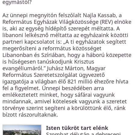
egymástól?
Az ünnepi megnyitón felszólalt Najla Kassab, a
Református Egyházak Világközössége (REV) elnöke
is, aki az egység hídépítő szerepét méltatta. A
libanoni lelkésznő méltatta az egyházaink közötti
partneri kapcsolatot is: „A ti egyházatok segített
megerősíteni a református közösséget
Libanonban és Szíriában, hogy a háború közepette
is hűségesen tanúskodjunk Krisztus
evangéliumáról.” Juhász Márton, Magyar
Református Szeretetszolgálat ügyvezető
igazgatója a világban élő 821 millió éhezőre hívta
fel a figyelmet. Ünnepi beszédében arra
emlékeztetett minket, hogy sáfárai vagyunk
mindannak, amivel kötelesek vagyunk a szeretet
törvénye szerint segíteni a körülöttünk élő, ránk
bízott rászorultaknak.
Isten tükröt tart elénk
Szombat délután a debreceni