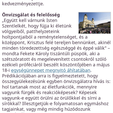
kedvezményezettje.
Önvizsgálat és felelősség
„Együtt kell várnunk Isten
Szentlelkét, hogy fújja ki életünk
völgyeiből, patthelyzeteink
holtpontjaiból a reménytelenséget, és a
középpont, Krisztus felé tereljen bennünket, akinél
minden töredezettség egészséggé és éppé válik" –
mondta Fekete Károly tiszántúli püspök, aki a
szétszóratott és megelevenített csontokról szóló
ezékieli próféciáról beszélt köszöntőjében a május
18-i
egységünnepet megnyitó áhítatában
.
Prédikációjában arra is figyelmeztetett, hogy
összegyülekezésünk egyben önvizsgálatra hívás is:
hol tartanak most az életfunkciók, mennyire
vagyunk fürgék és reakcióképesek? Képesek
vagyunk-e együtt örülni az örülőkkel és sírni a
sírókkal? Illesztgetjük-e folyamatosan egymáshoz
tagjainkat, vagy még mindig húzódozunk