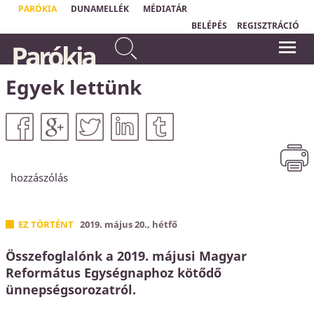
PARÓKIA
DUNAMELLÉK
MÉDIATÁR
BELÉPÉS
REGISZTRÁCIÓ
Mert irgalmas leszek
„
Aki nem érzi magát biztonságban, az
Parókia
gonoszságaikkal szemben, és
védekezik. Ha én tudom, hogy
bűneikről nem emlékezem meg
Krisztusban örök biztonságom van, mert
Isten minden bűnömet eltörölte, akkor
többé.
most már megbeszélhetjük, hogy mik a
Egyek lettünk
Zsidók 8,12
bűneim."
Horváth Levente
hozzászólás
EZ TÖRTÉNT
2019. május 20., hétfő
Összefoglalónk a 2019. májusi Magyar
Református Egységnaphoz kötődő
ünnepségsorozatról.