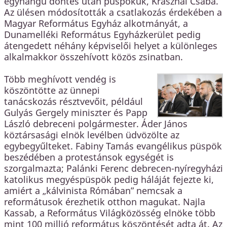
egyhangú döntés után püspökük, Krasznai Csaba.
Az ülésen módosították a csatlakozás érdekében a
Magyar Református Egyház alkotmányát, a
Dunamelléki Református Egyházkerület pedig
átengedett néhány képviselői helyet a különleges
alkalmakkor összehívott közös zsinatban.
Több meghívott vendég is
köszöntötte az ünnepi
tanácskozás résztvevőit, például
Gulyás Gergely miniszter és Papp
László debreceni polgármester. Áder János
köztársasági elnök levélben üdvözölte az
egybegyűlteket. Fabiny Tamás evangélikus püspök
beszédében a protestánsok egységét is
szorgalmazta; Palánki Ferenc debrecen-nyíregyházi
katolikus megyéspüspök pedig háláját fejezte ki,
amiért a „kálvinista Rómában” nemcsak a
reformátusok érezhetik otthon magukat. Najla
Kassab, a Református Világközösség elnöke több
mint 100 millió református köszöntését adta át. Az