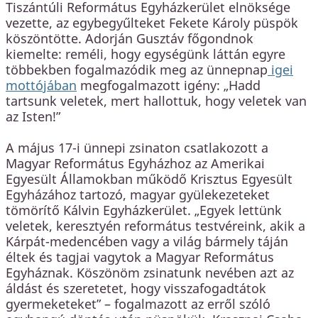
Tiszántúli Református Egyházkerület elnöksége
vezette, az egybegyűlteket Fekete Károly püspök
köszöntötte. Adorján Gusztáv főgondnok
kiemelte: reméli, hogy egységünk láttán egyre
többekben fogalmazódik meg az ünnepnap
igei
mottójában
megfogalmazott igény: „Hadd
tartsunk veletek, mert hallottuk, hogy veletek van
az Isten!”
A május 17-i ünnepi zsinaton csatlakozott a
Magyar Református Egyházhoz az Amerikai
Egyesült Államokban működő Krisztus Egyesült
Egyházához tartozó, magyar gyülekezeteket
tömörítő Kálvin Egyházkerület. „Egyek lettünk
veletek, keresztyén református testvéreink, akik a
Kárpát-medencében vagy a világ bármely táján
éltek és tagjai vagytok a Magyar Református
Egyháznak. Köszönöm zsinatunk nevében azt az
áldást és szeretetet, hogy visszafogadtátok
gyermeketeket” – fogalmazott az erről szóló