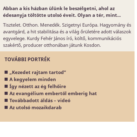
Abban a kis házban ülünk le beszélgetni, ahol az
édesanyja töltötte utolsó éveit. Olyan a tér, mint...
Tisztelet. Otthon. Menedék. Szigetnyi Európa. Hagyomány és
avantgárd, a hit stabilitása és a világ őrületére adott válaszok
egyvelege. Kurdy Fehér János író, költő, kommunikációs
szakértő, producer otthonában játunk Kosdon.
TOVÁBBI PORTRÉK
„Kezedet rajtam tartod”
A kegyelem minden
Így nézett az ég felhőire
Az evangélium embertől emberig hat
Továbbadott áldás – videó
Az utolsó mozaikdarab