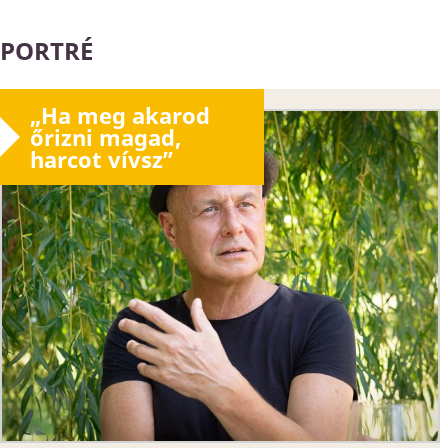
PORTRÉ
„Ha meg akarod
őrizni magad,
harcot vívsz”