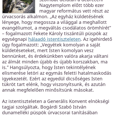
Nagytemplom előtt több ezer
magyar református vett részt az
úrvacsorás alkalmon. „Az egyház küldetésének
lényege, hogy megossza a világgal a meghallott
evangéliumot, a megváltás csodálatos örömhírét”
– fogalmazott Fekete Károly tiszántúli püspök az
egységnapi
hálaadó istentiszteleten
. Az igehirdető
úgy fogalmazott: „Vegyétek komolyan a saját
küldetéseteket, mert Isten komolyan vesz
bennünket, és érdekünkben valóra akarja váltani
az álmát minden újabb és újabb korszakban, ma
is.” Hangsúlyozta, hogy Isten tekintélyének
elismerése letöri az egymás feletti hatalmaskodás
igyekezetét. Ezért az egyedül dicsőséges Isten
tükröt tart elénk, hogy viszonyítsunk, és azután
annak megfelelően minősítsünk másokat.
Az istentiszteleten a Generális Konvent elnökségi
tagjai szolgáltak. Bogárdi Szabó István
dunamelléki püspök úrvacsorai tanításában