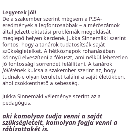
Legyetek jól!
De a szakember szerint mégsem a PISA-
eredmények a legfontosabbak – a mérőszámok
által jelzett oktatási problémák megoldását
meglepő helyen kezdené. Jukka Sinnemäki szerint
fontos, hogy a tanárok tudatosítsák saját
szükségleteiket. A hétköznapok rohanásában
könnyű elveszíteni a fókuszt, ami nélkül lehetetlen
jó fontossági sorrendet felállítani. A tanárok
jóllét
ének kulcsa a szakember szerint az, hogy
tudnak-e olyan területet találni a saját életükben,
ahol csökkenthető a sebesség.
Jukka Sinnemäki véleménye szerint az a
pedagógus,
aki komolyan tudja venni a saját
szükségleteit, komolyan fogja venni a
rábízottakét is.