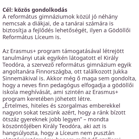
Cél: közös gondolkodás
A református gimnáziumok közül jó néhány
nemcsak a diákjai, de a tanárai számára is
biztosítja a fejlődés lehetőségét, ilyen a Gödöllői
Református Líceum is.
Az Erasmus+ program támogatásával létrejött
tanulmányi utak egyikén látogatott el Király
Teodóra, a szervező református gimnázium egyik
angoltanára Finnországba, ott találkozott Jukka
Sinnemäkival is. Akkor még ő maga sem gondolta,
hogy a neves finn pedagógus elfogadja a gödöllői
iskola meghívását, ami szintén az Erasmus+
program keretében jöhetett létre.
„Értelmes, hiteles és szorgalmas emberekkel
nagyon sokat teszünk azért, hogy a ránk bízott
ötszáz gyereknek jobb legyen” – mondta
köszöntőjében Király Teodóra, aki azt is
hangsúlyozta, hogy a Líceum nem pusztán