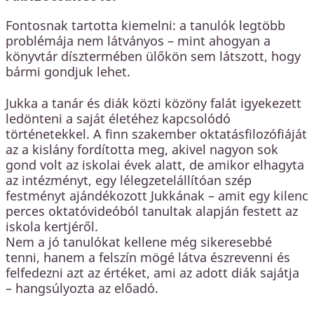
Fontosnak tartotta kiemelni: a tanulók legtöbb
problémája nem látványos – mint ahogyan a
könyvtár dísztermében ülőkön sem látszott, hogy
bármi gondjuk lehet.
Jukka a tanár és diák közti közöny falát igyekezett
ledönteni a saját életéhez kapcsolódó
történetekkel. A finn szakember oktatásfilozófiáját
az a kislány fordította meg, akivel nagyon sok
gond volt az iskolai évek alatt, de amikor elhagyta
az intézményt, egy lélegzetelállítóan szép
festményt ajándékozott Jukkának – amit egy kilenc
perces oktatóvideóból tanultak alapján festett az
iskola kertjéről.
Nem a jó tanulókat kellene még sikeresebbé
tenni, hanem a felszín mögé látva észrevenni és
felfedezni azt az értéket, ami az adott diák sajátja
– hangsúlyozta az előadó.