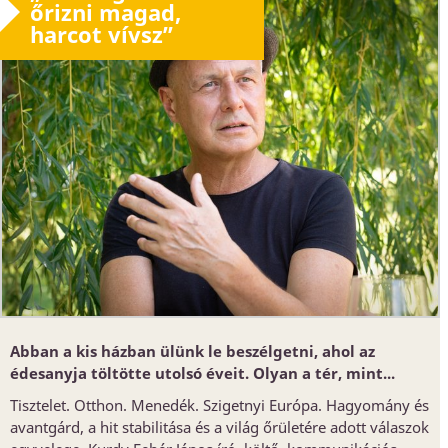
őrizni magad,
harcot vívsz”
Abban a kis házban ülünk le beszélgetni, ahol az
édesanyja töltötte utolsó éveit. Olyan a tér, mint...
Tisztelet. Otthon. Menedék. Szigetnyi Európa. Hagyomány és
avantgárd, a hit stabilitása és a világ őrületére adott válaszok