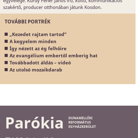
egyvelege. Kurdy Fehér János író, költő, kommunikációs
szakértő, producer otthonában játunk Kosdon.
TOVÁBBI PORTRÉK
„Kezedet rajtam tartod”
A kegyelem minden
Így nézett az ég felhőire
Az evangélium embertől emberig hat
Továbbadott áldás – videó
Az utolsó mozaikdarab
Parókia
DUNAMELLÉKI
REFORMÁTUS
EGYHÁZKERÜLET