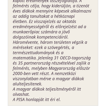
kapott eredmények összefoglalója. A
felmérés célja, hogy kiderüljön, a tizenöt
éves diákok mennyire képesek alkalmazni
az addig tanultakat a hétköznapi
életben. Ez visszajelzés az oktatás
eredményességéről és előrejelzést ad a
munkaerőpiac számára a jövő
dolgozóinak kompetenciáiról.
Háromévente, három területen végzik a
méréseket: ezek a szövegértés, a
természettudományok és a
matematika. Jelenleg 31 OECD-tagország
és 35 partnerország részvételével zajlik a
felmérés, melyben Magyarország először
2000-ben vett részt. A nemzetközi
viszonylatban mérve a magyar diákok
alulteljesítenek.
A magyar diákok teljesítményéről
itt
olvashat.
A PISA honlapját
itt
éri el.