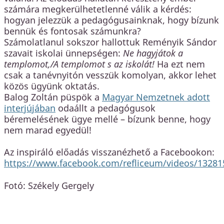
számára megkerülhetetlenné válik a kérdés:
hogyan jelezzük a pedagógusainknak, hogy bízunk
bennük és fontosak számunkra?
Számolatlanul sokszor hallottuk Reményik Sándor
szavait iskolai ünnepségen:
Ne hagyjátok a
templomot,/A templomot s az iskolát!
Ha ezt nem
csak a tanévnyitón vesszük komolyan, akkor lehet
közös ügyünk oktatás.
Balog Zoltán püspök a
Magyar Nemzetnek adott
interjújában
odaállt a pedagógusok
béremelésének ügye mellé – bízunk benne, hogy
nem marad egyedül!
Az inspiráló előadás visszanézhető a Facebookon:
https://www.facebook.com/refliceum/videos/1328
Fotó: Székely Gergely