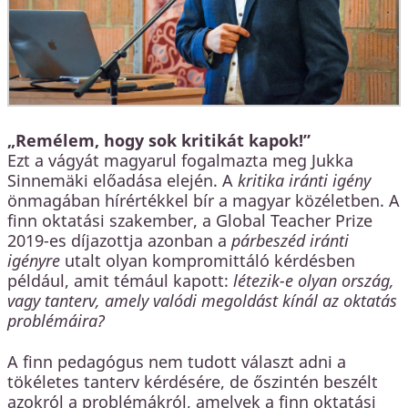
„Remélem, hogy sok kritikát kapok!”
Ezt a vágyát magyarul fogalmazta meg Jukka
Sinnemäki előadása elején. A
kritika iránti igény
önmagában hírértékkel bír a magyar közéletben. A
finn oktatási szakember, a Global Teacher Prize
2019-es díjazottja azonban a
párbeszéd iránti
igényre
utalt olyan kompromittáló kérdésben
például, amit témául kapott:
létezik-e olyan ország,
vagy tanterv, amely valódi megoldást kínál az oktatás
problémáira?
A finn pedagógus nem tudott választ adni a
tökéletes tanterv kérdésére, de őszintén beszélt
azokról a problémákról, amelyek a finn oktatási