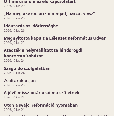
Offline unalom az élő kapcsolatért
2026. július 29.
„Ha meg akarod őrizni magad, harcot vívsz”
2026. július 28.
Időutazás az időtlenségbe
2026. július 26.
Megnyitotta kapuit a LéleKzet Református Udvar
2026. július 25.
Átadták a helyreállított taliándörögdi
kántortanítóházat
2026. július 24.
Száguldó szolgálatban
2026. július 24.
Zsoltárok útján
2026. július 23.
A jövő misszionáriusai ma születnek
2026. július 22.
Úton a svájci reformáció nyomában
2026. július 21.