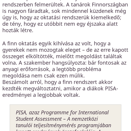
rendszerben felmerültek. A tanárok Finnországban
is nagyon fáradtak, sok mindennel küzdenek még
úgy is, hogy az oktatási rendszerük kiemelkedő;
de tény, hogy ez utóbbit nem egy éjszaka alatt
hozták létre.
A finn oktatás egyik kihívása az volt, hogy a
gyerekek nem mozogtak eleget – de az erre kapott
összeget elköltötték, mielőtt megoldást találtak
volna. A szakember hangsúlyozta: bár fontosak az
anyagi erőforrások, a legtöbb probléma
megoldása nem csak ezen múlik.
Beszámolt arról, hogy a finn rendszert akkor
kezdték megváltoztatni, amikor a diákok PISA-
eredményei a legjobbak voltak.
PISA, azaz
Programme for International
Student Assessment
– A nemzetközi
tanulói teljesítménymérés programjában