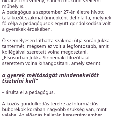
oktatási intézmény, hanem működő szellemi
műhely is.
A pedagógus a szeptember 27-én életre hívott
találkozót szakmai ünnepként definiálta, melynek
fő célja a pedagógusok együtt gondolkodása volt
a gyerekek érdekében.
Ő személyesen láthatta szakmai útja során Jukka
tantermét, mégsem ez volt a legfontosabb, amit
kollégáival szeretett volna megosztani.
„Elsősorban Jukka Sinnemäki filozófiáját
szerettem volna kihangosítani, amely szerint
a gyerek méltóságát mindenekelőtt
tisztelni kell”
– árulta el a pedagógus.
A közös gondolkodás tereire az információs
buborékok korában nagyobb szükség van, mint
valaha. Az előadás hallatán keresztény ember