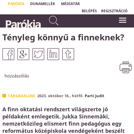
PARÓKIA
DUNAMELLÉK
MÉDIATÁR
BELÉPÉS
REGISZTRÁCIÓ
Mert egyenesek az Úr útjai: az
Parókia
igazak járnak rajtuk, a
"Ha jó kézből vesszük a hírt, hogy
vétkesek elbuknak rajtuk.
Atyánk
akarata nélkül egy hajszálunk
sem eshetik le fejünkről, akkor bátran
Hóseás 14,10
bízhatunk Benne, még ha nem is értjük
Tényleg könnyű a finneknek?
Őt és útjai rejtve maradnak is előttünk."
Matthias Claudius
hozzászólás
TÁRSADALOM
2023. október 16., hétfő
Parti Judit
A finn oktatási rendszert világszerte jó
példaként emlegetik. Jukka Sinnemäki,
nemzetközileg elismert finn pedagógus egy
református középiskola vendégeként beszélt