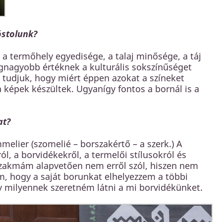
óstolunk?
 a termőhely egyedisége, a talaj minősége, a táj
legnagyobb értéknek a kulturális sokszínűséget
 tudjuk, hogy miért éppen azokat a színeket
a képek készültek. Ugyanígy fontos a bornál is a
at?
lier (szomelié – borszakértő – a szerk.) A
l, a borvidékekről, a termelői stílusokról és
n szakmám alapvetően nem erről szól, hiszen nem
, hogy a saját borunkat elhelyezzem a többi
gy milyennek szeretném látni a mi borvidékünket.