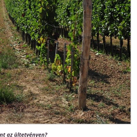
nt az ültetvényen?