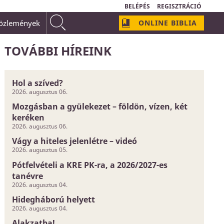
BELÉPÉS
REGISZTRÁCIÓ
közlemények
ONLINE BIBLIA
ban, az védekezik. Ha én tudom, hogy Krisztusban örök
minden bűnömet eltörölte, akkor most már
bűneim."
TOVÁBBI HÍREINK
Hol a szíved?
2026. augusztus 06.
Mozgásban a gyülekezet – földön, vízen, két
keréken
2026. augusztus 06.
Vágy a hiteles jelenlétre – videó
2026. augusztus 05.
Pótfelvételi a KRE PK-ra, a 2026/2027-es
tanévre
2026. augusztus 04.
Hidegháború helyett
2026. augusztus 04.
Alakzatba!