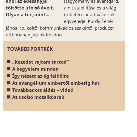
ahol az édesanyja
Hagyomány és avantgárd,
töltötte utolsó éveit.
a hit stabilitása és a világ
Olyan a tér, mint...
őrületére adott válaszok
egyvelege. Kurdy Fehér
János író, költő, kommunikációs szakértő, producer
otthonában játunk Kosdon.
TOVÁBBI PORTRÉK
„Kezedet rajtam tartod”
A kegyelem minden
Így nézett az ég felhőire
Az evangélium embertől emberig hat
Továbbadott áldás – videó
Az utolsó mozaikdarab