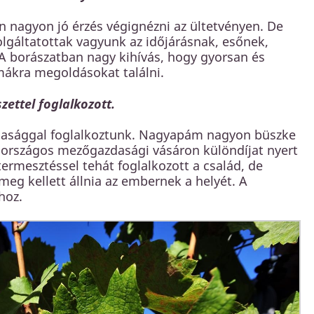
n nagyon jó érzés végignézni az ültetvényen. De
olgáltatottak vagyunk az időjárásnak, esőnek,
 A borászatban nagy kihívás, hogy gyorsan és
mákra megoldásokat találni.
ettel foglalkozott.
dasággal foglalkoztunk. Nagyapám nagyon büszke
z országos mezőgazdasági vásáron különdíjat nyert
termesztéssel tehát foglalkozott a család, de
meg kellett állnia az embernek a helyét. A
hoz.