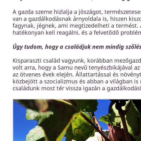
A gazda szeme hizlalja a jószágot, természetese
van a gazdálkodásnak árnyoldala is, hiszen kisz
fagynak, jégnek, ami megtizedelheti a termést.
hatékonyan kell reagálni, és a felvetődő problé
Úgy tudom, hogy a családjuk nem mindig szőlész
Kisparaszti család vagyunk, korábban mezőgaz
volt arra, hogy a Samu nevű tenyészbikájával a
az ötvenes évek elején. Állattartással és növény
közbejött a szocializmus és abban a világban is 
családunk most tér vissza igazán a gazdálkodás