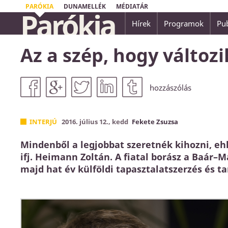
PARÓKIA
DUNAMELLÉK
MÉDIATÁR
Parókia
Hírek
Programok
Pub
Mert irgalmas leszek gonoszságaikkal szemb
Az a szép, hogy változi
emlékezem meg többé.
Zsidók 8,12
hozzászólás
INTERJÚ
2016. július 12., kedd
Fekete Zsuzsa
Mindenből a legjobbat szeretnék kihozni, eh
ifj. Heimann Zoltán. A fiatal borász a Baár
majd hat év külföldi tapasztalatszerzés és ta