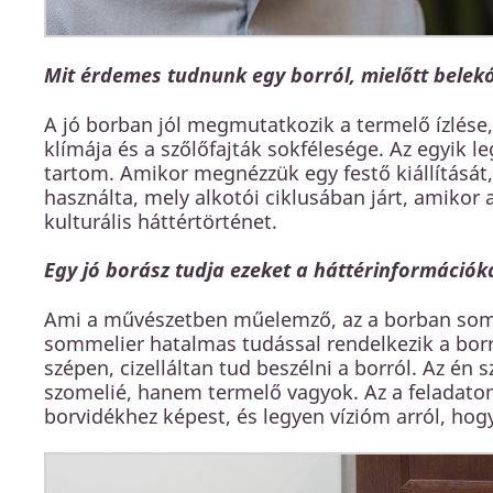
Mit érdemes tudnunk egy borról, mielőtt belek
A jó borban jól megmutatkozik a termelő ízlése,
klímája és a szőlőfajták sokfélesége. Az egyik 
tartom. Amikor megnézzük egy festő kiállítását,
használta, mely alkotói ciklusában járt, amikor 
kulturális háttértörténet.
Egy jó borász tudja ezeket a háttérinformációk
Ami a művészetben műelemző, az a borban somme
sommelier hatalmas tudással rendelkezik a borró
szépen, cizelláltan tud beszélni a borról. Az é
szomelié, hanem termelő vagyok. Az a feladatom
borvidékhez képest, és legyen vízióm arról, ho