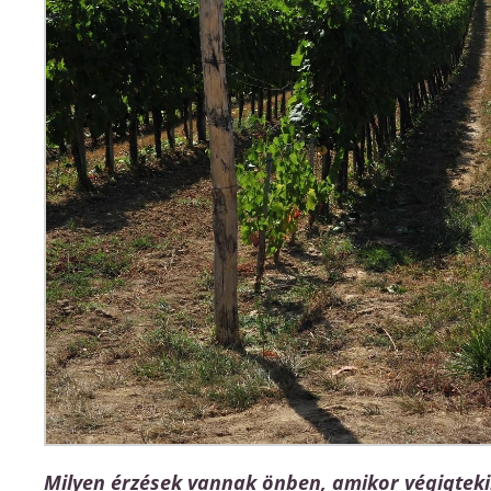
Milyen érzések vannak önben, amikor végigteki