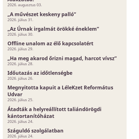
2026. augusztus 03.
„A művészet keskeny palló”
2026. július 31.
„Az Úrnak irgalmát örökké éneklem”
2026. július 30.
Offline unalom az élő kapcsolatért
2026. július 29.
„Ha meg akarod őrizni magad, harcot vívsz”
2026. július 28.
Időutazás az időtlenségbe
2026. július 26.
Megnyitotta kapuit a LéleKzet Református
Udvar
2026. július 25.
Átadták a helyreállított taliándörögdi
kántortanítóházat
2026. július 24.
Száguldó szolgálatban
2026. július 24.