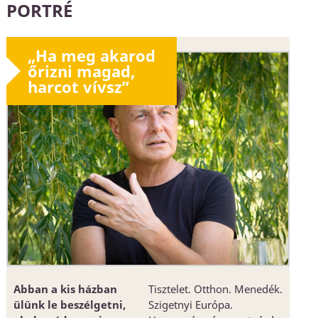
PORTRÉ
„Ha meg akarod
őrizni magad,
harcot vívsz”
Abban a kis házban
Tisztelet. Otthon. Menedék.
ülünk le beszélgetni,
Szigetnyi Európa.