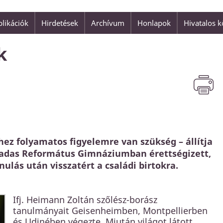
likációk
Hirdetések
Archívum
Honlapok
Hivatalos 
„
Aki nem érzi magát biztonság
biztonságom van, mert Isten 
en, és bűneikről nem
megbeszélhetjük, hogy mik a 
k
Horváth Levente
hez folyamatos figyelemre van szükség – állítja
–Madas Református Gimnáziumban érettségizett,
nulás után visszatért a családi birtokra.
Ifj. Heimann Zoltán szőlész-borász
tanulmányait Geisenheimben, Montpellierben
és Udinében végezte. Miután világot látott,