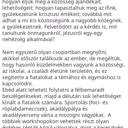
hogyan éljük meg a közösség ajándékait,
lehetőségeit; hogyan tapasztaltuk meg az ifink,
gyülekezetünk krisztusi értékeit; továbbá mit
adhat a mi kis közösségünk a nagyobb közegnek,
a gyülekezetnek. Felvetődött az a kérdés is, mit
tanultunk önmagunkról, Jézusról egy-egy
nehézség alkalmával?
Nem egyszerű olyan csoportban megnyílni,
akikkel először találkozik az ember, de megéltük,
hogy hasonló küzdelmekben vagyunk a közösségi,
az iskolai, a családi életünk területén, és ez
segítette a fiatalokat a témához és egymáshoz is
kapcsolódni.
Ebéd alatt lehetett folytatni a félbemaradt
beszélgetéseket, majd a délután sok lehetőséget
kínált a fiatalok számára. Sportolás (foci- és
röplabdameccsek), akadálypálya és
akadályverseny várta a mozogni vágyókat. A
többiek workshopokon vehettek részt olyan
érdekes témák közül válogatva, mint a keresztyén