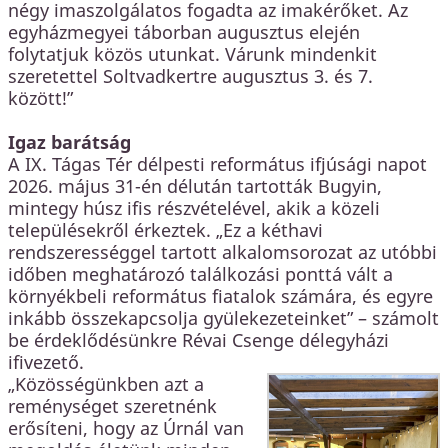
négy imaszolgálatos fogadta az imakérőket. Az
egyházmegyei táborban augusztus elején
folytatjuk közös utunkat. Várunk mindenkit
szeretettel Soltvadkertre augusztus 3. és 7.
között!”
Igaz barátság
A IX. Tágas Tér délpesti református ifjúsági napot
2026. május 31-én délután tartották Bugyin,
mintegy húsz ifis részvételével, akik a közeli
településekről érkeztek. „Ez a kéthavi
rendszerességgel tartott alkalomsorozat az utóbbi
időben meghatározó találkozási ponttá vált a
környékbeli református fiatalok számára, és egyre
inkább összekapcsolja gyülekezeteinket” – számolt
be érdeklődésünkre Révai Csenge délegyházi
ifivezető.
„Közösségünkben azt a
reménységet szeretnénk
erősíteni, hogy az Úrnál van