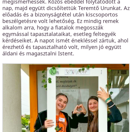
megismerhessék. Közös ebéddel folytatódott a
nap, majd együtt dicsőítettük Teremtő Urunkat. Az
előadás és a bizonyságtétel után kiscsoportos
beszélgetésre volt lehetőség. Ez mindig remek
alkalom arra, hogy a fiatalok megosszák
egymással tapasztalataikat, esetleg feltegyék
kérdéseiket. A napot ismét énekléssel zártuk, ahol
érezhető és tapasztalható volt, milyen jó együtt
áldani és magasztalni Istent.