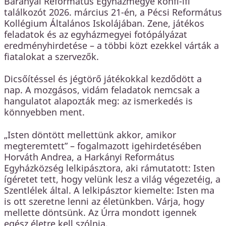
Baranyai Református Egyházmegye konfi-ifi
találkozót 2026. március 21-én, a Pécsi Református
Kollégium Általános Iskolájában. Zene, játékos
feladatok és az egyházmegyei fotópályázat
eredményhirdetése – a többi közt ezekkel várták a
fiatalokat a szervezők.
Dicsőítéssel és jégtörő játékokkal kezdődött a
nap. A mozgásos, vidám feladatok nemcsak a
hangulatot alapozták meg: az ismerkedés is
könnyebben ment.
„Isten döntött mellettünk akkor, amikor
megteremtett” – fogalmazott igehirdetésében
Horváth Andrea, a Harkányi Református
Egyházközség lelkipásztora, aki rámutatott: Isten
ígéretet tett, hogy velünk lesz a világ végezetéig, a
Szentlélek által. A lelkipásztor kiemelte: Isten ma
is ott szeretne lenni az életünkben. Várja, hogy
mellette döntsünk. Az Úrra mondott igennek
egész életre kell szólnia.