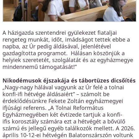
A házigazda szentendrei gyülekezet fiataljai
rengeteg munkát, időt, imádságot tettek ebbe a
napba, az Úr pedig áldásával, jelenlétével
gazdagította programot. Hálásan köszönjük a
helyiek szeretetét, szolgálatát és az egyházmegye
mindennemű támogatását!”
Nikodémusok éjszakája és tábortüzes dicsőítés
„Nagy-nagy hálával vagyunk az Úr felé a tolnai
konfi-ifi hétvége áldásaiért” – számolt be
érdeklődésünkre Fekete Zoltán egyházmegyei
ifjúsági referens. „A Tolnai Református
Egyházmegyében két évtizede tartjuk a konfi-
ifis korosztály számára ezt a hétvégét a bővülő
számú és jellegű egyéb találkozók mellett. A 2026.
április 10-12-ei hétvégén Balatonszárszón voltunk