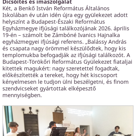
Dicsőítés és imaszolgálat
Két, a Benkő István Református Általános
Iskolában év után idén újra egy gyülekezet adott
helyszínt a Budapest-Északi Református
Egyházmegye ifjúsági találkozójának 2026. április
19-én – számolt be Zámbóné Ivanics Hajnalka
egyházmegyei ifjúsági referens. „Balássy András
és csapata nagy örömmel készülődtek, hogy kis
templomukba befogadják az ifjúsági találkozót. A
Budapest-Törökőri Református Gyülekezet fiataljai
kitettek magukért: nagy szeretettel fogadtak,
előkészítették a tereket, hogy hét kiscsoport
kényelmesen le tudjon ülni beszélgetni, és finom
szendvicseket gyártottak elképesztő
mennyiségben.