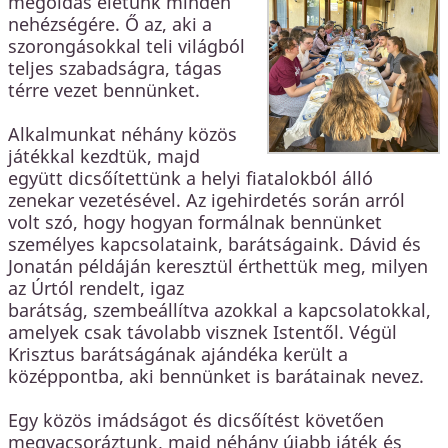
megoldás életünk minden
nehézségére. Ő az, aki a
szorongásokkal teli világból
teljes szabadságra, tágas
térre vezet bennünket.
Alkalmunkat néhány közös
játékkal kezdtük, majd
együtt dicsőítettünk a helyi fiatalokból álló
zenekar vezetésével. Az igehirdetés során arról
volt szó, hogy hogyan formálnak bennünket
személyes kapcsolataink, barátságaink. Dávid és
Jonatán példáján keresztül érthettük meg, milyen
az Úrtól rendelt, igaz
barátság, szembeállítva azokkal a kapcsolatokkal,
amelyek csak távolabb visznek Istentől. Végül
Krisztus barátságának ajándéka került a
középpontba, aki bennünket is barátainak nevez.
Egy közös imádságot és dicsőítést követően
megvacsoráztunk, majd néhány újabb játék és