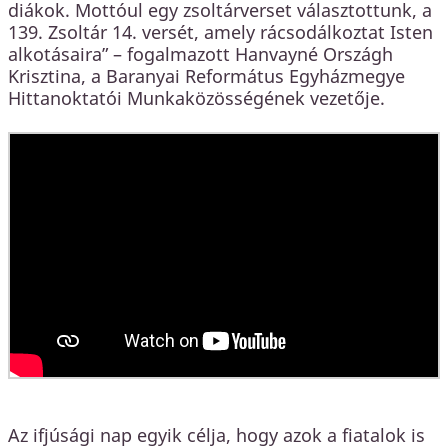
diákok. Mottóul egy zsoltárverset választottunk, a
139. Zsoltár 14. versét, amely rácsodálkoztat Isten
alkotásaira” – fogalmazott Hanvayné Országh
Krisztina, a Baranyai Református Egyházmegye
Hittanoktatói Munkaközösségének vezetője.
Az ifjúsági nap egyik célja, hogy azok a fiatalok is