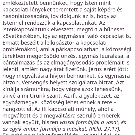
emlékeztetett bennünket, hogy Isten mint
kapcsolati lényeket teremtett a saját képére és
hasonlatosságára, így dolgunk az is, hogy az
Istennel rendezzük a kapcsolatunkat. Az
istenkapcsolatunk elveszett, megtört a bűneset
következtében, így az egymással való kapcsolat is.
Emiatt beszélt a lelkipásztor a kapcsolati
problémákról, ami a párkapcsolatban, a közösségi
terekben megerősödő önzés, egymás leuralása, a
bántalmazás és az elmagányosodás problémáit is
jelenti, amiért nagy árat fizetünk. Jézus ezért jött:
hogy megváltásra hívjon bennünket, és egymásra
bízzon. Versengés helyett szolgálatra biztat. Azt
kínálja számunkra, hogy végre azok lehessünk,
akivé a mi Urunk szánt. Az ifi, a gyülekezet, az
egyházmegyei közösség lehet ennek a tere –
hangzott el. Az ifi kapcsolati műhely, ahol a
megváltott és a megváltásra szoruló emberek
vannak együtt, hiszen
vassal formálják a vasat, és
az egyik ember formálja a másikat. (Péld. 27,17).