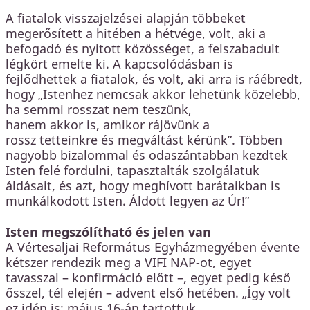
A fiatalok visszajelzései alapján többeket
megerősített a hitében a hétvége, volt, aki a
befogadó és nyitott közösséget, a felszabadult
légkört emelte ki. A kapcsolódásban is
fejlődhettek a fiatalok, és volt, aki arra is ráébredt,
hogy „Istenhez nemcsak akkor lehetünk közelebb,
ha semmi rosszat nem teszünk,
hanem akkor is, amikor rájövünk a
rossz tetteinkre és megváltást kérünk”. Többen
nagyobb bizalommal és odaszántabban kezdtek
Isten felé fordulni, tapasztalták szolgálatuk
áldásait, és azt, hogy meghívott barátaikban is
munkálkodott Isten. Áldott legyen az Úr!”
Isten megszólítható és jelen van
A Vértesaljai Református Egyházmegyében évente
kétszer rendezik meg a VIFI NAP-ot, egyet
tavasszal – konfirmáció előtt –, egyet pedig késő
ősszel, tél elején – advent első hetében. „Így volt
ez idén is: május 16-án tartottuk