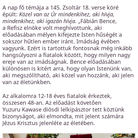
A nap fő témája a 145. Zsoltár 18. verse köré
épült:
Közel van az Úr mindenkihez, aki hívja,
mindenkihez, aki igazán hívja.
„Fábián Bence,
a Refisz elnöke volt meghívottunk, aki
előadásában mélyen kifejezte Isten hűségét a
sokszor hűtlen ember iránt. Imádság évében
vagyunk. Ezért is tartottuk fontosnak még inkább
hangsúlyozni a fiatalok között, hogy milyen nagy
ereje van az imádságnak. Bence előadásában
különösen is kitért arra, hogy olyan Istenünk van,
aki megszólítható, aki közel van hozzánk, aki jelen
van az életünkben.
Az alkalomra 12-18 éves fiatalok érkeztek,
összesen 48-an. Az előadást követően
Yuzuru Kawase diósdi lelkipásztor tett köztünk
bizonyságot, aki elmondta, mit jelent számára
Jézus Krisztus jelenléte az életében.