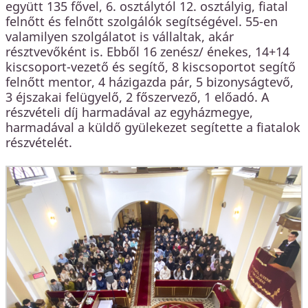
együtt 135 fővel, 6. osztálytól 12. osztályig, fiatal
felnőtt és felnőtt szolgálók segítségével. 55-en
valamilyen szolgálatot is vállaltak, akár
résztvevőként is. Ebből 16 zenész/ énekes, 14+14
kiscsoport-vezető és segítő, 8 kiscsoportot segítő
felnőtt mentor, 4 házigazda pár, 5 bizonyságtevő,
3 éjszakai felügyelő, 2 főszervező, 1 előadó. A
részvételi díj harmadával az egyházmegye,
harmadával a küldő gyülekezet segítette a fiatalok
részvételét.