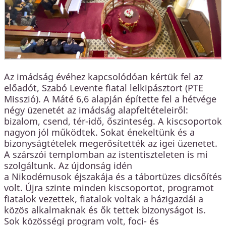
Az imádság évéhez kapcsolódóan kértük fel az
előadót, Szabó Levente fiatal lelkipásztort (PTE
Misszió). A Máté 6,6 alapján építette fel a hétvége
négy üzenetét az imádság alapfeltételeiről:
bizalom, csend, tér-idő, őszinteség. A kiscsoportok
nagyon jól működtek. Sokat énekeltünk és a
bizonyságtételek megerősítették az igei üzenetet.
A szárszói templomban az istentiszteleten is mi
szolgáltunk. Az újdonság idén
a Nikodémusok éjszakája és a tábortüzes dicsőítés
volt. Újra szinte minden kiscsoportot, programot
fiatalok vezettek, fiatalok voltak a házigazdái a
közös alkalmaknak és ők tettek bizonyságot is.
Sok közösségi program volt, foci- és