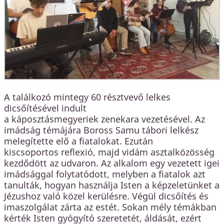
A találkozó mintegy 60 résztvevő lelkes
dicsőítésével indult
a káposztásmegyeriek zenekara vezetésével. Az
imádság témájára Boross Samu tábori lelkész
melegítette elő a fiatalokat. Ezután
kiscsoportos reflexió, majd vidám asztalközösség
kezdődött az udvaron. Az alkalom egy vezetett igei
imádsággal folytatódott, melyben a fiatalok azt
tanulták, hogyan használja Isten a képzeletünket a
Jézushoz való közel kerülésre. Végül dicsőítés és
imaszolgálat zárta az estét. Sokan mély témákban
kérték Isten gyógyító szeretetét, áldását, ezért