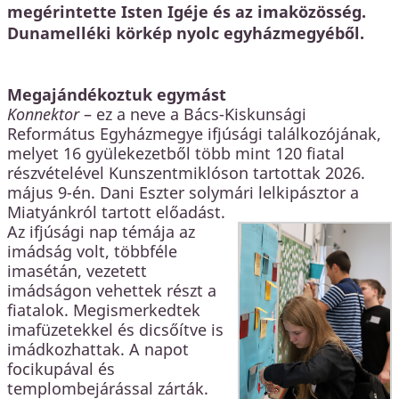
megérintette Isten Igéje és az imaközösség.
Dunamelléki körkép nyolc egyházmegyéből.
Megajándékoztuk egymást
Konnektor
– ez a neve a Bács-Kiskunsági
Református Egyházmegye ifjúsági találkozójának,
melyet 16 gyülekezetből több mint 120 fiatal
részvételével Kunszentmiklóson tartottak 2026.
május 9-én. Dani Eszter solymári lelkipásztor a
Miatyánkról tartott előadást.
Az ifjúsági nap témája az
imádság volt, többféle
imasétán, vezetett
imádságon vehettek részt a
fiatalok. Megismerkedtek
imafüzetekkel és dicsőítve is
imádkozhattak. A napot
focikupával és
templombejárással zárták.