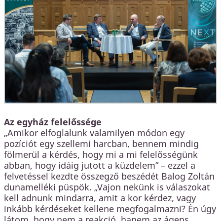
Az egyház felelőssége
„Amikor elfoglalunk valamilyen módon egy
pozíciót egy szellemi harcban, bennem mindig
fölmerül a kérdés, hogy mi a mi felelősségünk
abban, hogy idáig jutott a küzdelem” – ezzel a
felvetéssel kezdte összegző beszédét Balog Zoltán
dunamelléki püspök. „Vajon nekünk is válaszokat
kell adnunk mindarra, amit a kor kérdez, vagy
inkább kérdéseket kellene megfogalmazni? Én úgy
látom, hogy nem a reakció, hanem az ágens