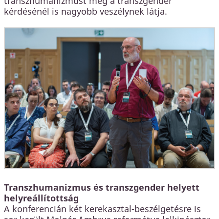
transzhumanizmust még a transzgender
kérdésénél is nagyobb veszélynek látja.
Transzhumanizmus és transzgender helyett
helyreállítottság
A konferencián két kerekasztal-beszélgetésre is