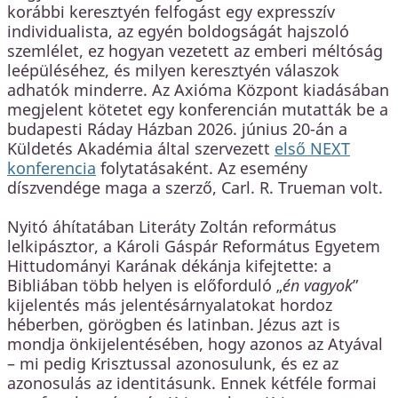
korábbi keresztyén felfogást egy expresszív
individualista, az egyén boldogságát hajszoló
szemlélet, ez hogyan vezetett az emberi méltóság
leépüléséhez, és milyen keresztyén válaszok
adhatók minderre. Az Axióma Központ kiadásában
megjelent kötetet egy konferencián mutatták be a
budapesti Ráday Házban 2026. június 20-án a
Küldetés Akadémia által szervezett
első NEXT
konferencia
folytatásaként. Az esemény
díszvendége maga a szerző, Carl. R. Trueman volt.
Nyitó áhítatában Literáty Zoltán református
lelkipásztor, a Károli Gáspár Református Egyetem
Hittudományi Karának dékánja kifejtette: a
Bibliában több helyen is előforduló „
én vagyok
”
kijelentés más jelentésárnyalatokat hordoz
héberben, görögben és latinban. Jézus azt is
mondja önkijelentésében, hogy azonos az Atyával
– mi pedig Krisztussal azonosulunk, és ez az
azonosulás az identitásunk. Ennek kétféle formai