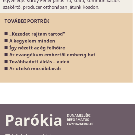
egyvelege. Kurdy Fehér János író, költő, kommunikációs
szakértő, producer otthonában játunk Kosdon.
TOVÁBBI PORTRÉK
„Kezedet rajtam tartod”
A kegyelem minden
Így nézett az ég felhőire
Az evangélium embertől emberig hat
Továbbadott áldás – videó
Az utolsó mozaikdarab
Parókia
DUNAMELLÉKI
REFORMÁTUS
EGYHÁZKERÜLET