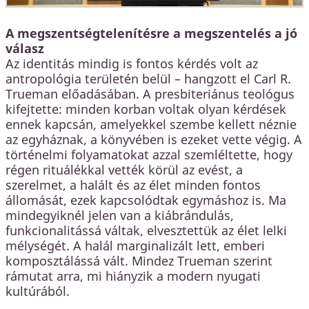
A megszentségtelenítésre a megszentelés a jó
válasz
Az identitás mindig is fontos kérdés volt az
antropológia területén belül – hangzott el Carl R.
Trueman előadásában. A presbiteriánus teológus
kifejtette: minden korban voltak olyan kérdések
ennek kapcsán, amelyekkel szembe kellett néznie
az egyháznak, a könyvében is ezeket vette végig. A
történelmi folyamatokat azzal szemléltette, hogy
régen rituálékkal vették körül az evést, a
szerelmet, a halált és az élet minden fontos
állomását, ezek kapcsolódtak egymáshoz is. Ma
mindegyiknél jelen van a kiábrándulás,
funkcionalitássá váltak, elvesztettük az élet lelki
mélységét. A halál marginalizált lett, emberi
komposztálássá vált. Mindez Trueman szerint
rámutat arra, mi hiányzik a modern nyugati
kultúrából.