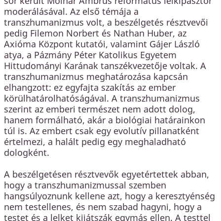
sor került Molnár Ambrus református lelkipásztor
moderálásával. Az első témája a
transzhumanizmus volt, a beszélgetés résztvevői
pedig Filemon Norbert és Nathan Huber, az
Axióma Központ kutatói, valamint Gájer László
atya, a Pázmány Péter Katolikus Egyetem
Hittudományi Karának tanszékvezetője voltak. A
transzhumanizmus meghatározása kapcsán
elhangzott: ez egyfajta szakítás az ember
körülhatárolhatóságával. A transzhumanizmus
szerint az emberi természet nem adott dolog,
hanem formálható, akár a biológiai határainkon
túl is. Az embert csak egy evolutív pillanatként
értelmezi, a halált pedig egy meghaladható
dologként.
A beszélgetésen résztvevők egyetértettek abban,
hogy a transzhumanizmussal szemben
hangsúlyoznunk kellene azt, hogy a keresztyénség
nem testellenes, és nem szabad hagyni, hogy a
testet és a lelket kijátszák egymás ellen. A testtel