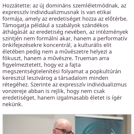
Hozzátette: az új domináns szemléletmódnak, az
expresszív individualizmusnak is van etikai
formája, amely az eredetiséget hozza az előtérbe.
Támogatja például a szabályok szándékos
áthágását az eredetiség nevében, az intézmények
szintjén nem formálni akar, hanem a performatív
önkifejezésekre koncentrál, a kulturális elit
életében pedig nem a művészetre helyezi a
fókuszt, hanem a művészre. Trueman arra
figyelmeztetett, hogy ez a fajta
megszentségtelenítési folyamat a popkultúrán
keresztül leszivárog a társadalom minden
rétegéhez. Szerinte az expresszív individualizmus
vonzereje abban is rejlik, hogy nem csak
eredetiséget, hanem izgalmasabb életet is ígér
nekünk.