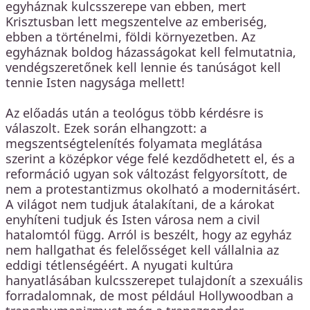
egyháznak kulcsszerepe van ebben, mert
Krisztusban lett megszentelve az emberiség,
ebben a történelmi, földi környezetben. Az
egyháznak boldog házasságokat kell felmutatnia,
vendégszeretőnek kell lennie és tanúságot kell
tennie Isten nagysága mellett!
Az előadás után a teológus több kérdésre is
válaszolt. Ezek során elhangzott: a
megszentségtelenítés folyamata meglátása
szerint a középkor vége felé kezdődhetett el, és a
reformáció ugyan sok változást felgyorsított, de
nem a protestantizmus okolható a modernitásért.
A világot nem tudjuk átalakítani, de a károkat
enyhíteni tudjuk és Isten városa nem a civil
hatalomtól függ. Arról is beszélt, hogy az egyház
nem hallgathat és felelősséget kell vállalnia az
eddigi tétlenségéért. A nyugati kultúra
hanyatlásában kulcsszerepet tulajdonít a szexuális
forradalomnak, de most például Hollywoodban a