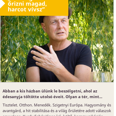
őrizni magad,
harcot vívsz”
Abban a kis házban ülünk le beszélgetni, ahol az
édesanyja töltötte utolsó éveit. Olyan a tér, mint...
Tisztelet. Otthon. Menedék. Szigetnyi Európa. Hagyomány és
avantgárd, a hit stabilitása és a világ őrületére adott válaszok