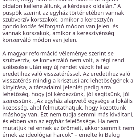
oldalon kellene állunk, a kérdések oldalán.” A
püspök szerint az egyház történetében vannak
szubverzív korszakok, amikor a keresztyén
gondolkodás felforgató módon van jelen, és
vannak korszakok, amikor a keresztyénség
konzerváló módon van jelen.
A magyar reformáció véleménye szerint se
szubverzív, se konverzáló nem volt, a régi rend
szétesése után egy új rendet vázolt fel az
eredetihez való visszatéréssel. Az eredetihez való
visszatérés mindig a krisztusi arc lehetőségének a
kinyitása, a társadalmi jelenlét pedig arra
lehetőség, hogy jól kérdezzünk, jól segítsünk, jól
szeressünk. „Az egyház alapvető egysége a lokális
közösség, ahol felmutathatjuk, hogy közöttünk
máshogy van. Ezt nem tudja semmi más kiváltani,
és ebben van az egyház felelőssége. Ha nem
mutatjuk fel ennek az örömeit, akkor semmit nem
érnek az ideológiai harcok” – emelte ki Balog