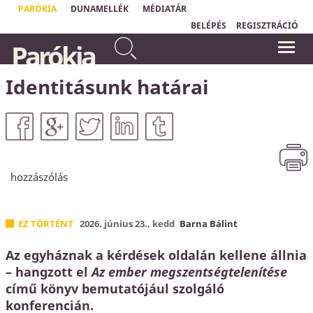
PARÓKIA
DUNAMELLÉK
MÉDIATÁR
BELÉPÉS
REGISZTRÁCIÓ
...nincsen üdvösség senki
Parókia
másban, mert nem is adatott az
"Isten szeretete nem valami homályos
embereknek az ég alatt
és bizonytalan dolog;
Isten szeretetének
neve van: Jézus Krisztus."
másnév, amely által
Ferenc pápa
Identitásunk határai
üdvözülhetnénk.
Apostolok Cselekedetei
4,12
hozzászólás
EZ TÖRTÉNT
2026. június 23., kedd
Barna Bálint
Az egyháznak a kérdések oldalán kellene állnia
– hangzott el
Az ember megszentségtelenítése
című könyv bemutatójául szolgáló
konferencián.