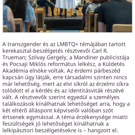
A transzgender és az LMBTQ+ témájában tartott
kerekasztal-beszélgetés résztvevői Carl R.
Trueman; Szilvay Gergely, a Mandiner publicistája
és Pocsaji Miklós református lelkész, a Küldetés
Akadémia elnöke voltak. Az érdemi párbeszéd
kapcsán úgy látják, erre társadalmi szinten nincs
már lehetőség, mert az elvi síkról az érzelmi síkra
tolódott el a kérdés és az identitásviták részévé
vált. A résztvevők szerint egyedül a személyes
találkozások kínálhatnak lehetőséget arra, hogy a
két eltérő álláspont képviselői valóban szót
értsenek egymással. A téma érzékenysége miatti
feszültségek jó lehetőséget kínálhatnak a
lelkipásztori beszélgetésekre is – hangzott el.