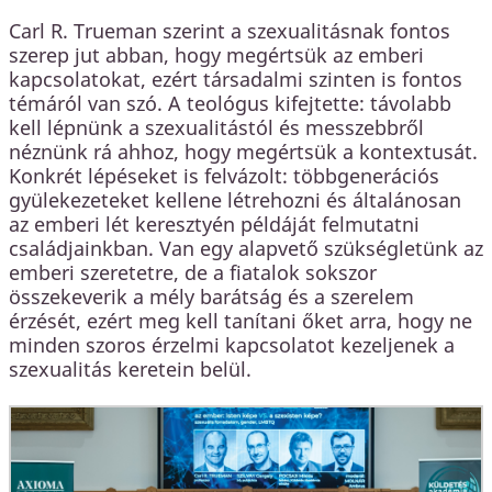
Carl R. Trueman szerint a szexualitásnak fontos
szerep jut abban, hogy megértsük az emberi
kapcsolatokat, ezért társadalmi szinten is fontos
témáról van szó. A teológus kifejtette: távolabb
kell lépnünk a szexualitástól és messzebbről
néznünk rá ahhoz, hogy megértsük a kontextusát.
Konkrét lépéseket is felvázolt: többgenerációs
gyülekezeteket kellene létrehozni és általánosan
az emberi lét keresztyén példáját felmutatni
családjainkban. Van egy alapvető szükségletünk az
emberi szeretetre, de a fiatalok sokszor
összekeverik a mély barátság és a szerelem
érzését, ezért meg kell tanítani őket arra, hogy ne
minden szoros érzelmi kapcsolatot kezeljenek a
szexualitás keretein belül.