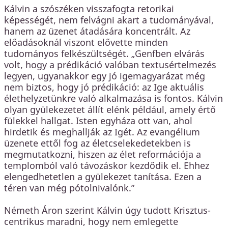
Kálvin a szószéken visszafogta retorikai
képességét, nem felvágni akart a tudományával,
hanem az üzenet átadására koncentrált. Az
előadásoknál viszont elővette minden
tudományos felkészültségét. „Genfben elvárás
volt, hogy a prédikáció valóban textusértelmezés
legyen, ugyanakkor egy jó igemagyarázat még
nem biztos, hogy jó prédikáció: az Ige aktuális
élethelyzetünkre való alkalmazása is fontos. Kálvin
olyan gyülekezetet állít elénk például, amely értő
fülekkel hallgat. Isten egyháza ott van, ahol
hirdetik és meghallják az Igét. Az evangélium
üzenete ettől fog az életcselekedetekben is
megmutatkozni, hiszen az élet reformációja a
templomból való távozáskor kezdődik el. Ehhez
elengedhetetlen a gyülekezet tanítása. Ezen a
téren van még pótolnivalónk.”
Németh Áron szerint Kálvin úgy tudott Krisztus-
centrikus maradni, hogy nem emlegette