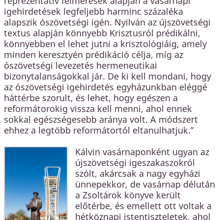
reprezentatív felmérések alapján a vasárnapi
igehirdetések legfeljebb harminc százaléka
alapszik ószövetségi igén. Nyilván az újszövetségi
textus alapján könnyebb Krisztusról prédikálni,
könnyebben el lehet jutni a krisztológiáig, amely
minden keresztyén prédikáció célja, míg az
ószövetségi levezetés hermeneutikai
bizonytalanságokkal jár. De ki kell mondani, hogy
az ószövetségi igehirdetés egyházunkban eléggé
háttérbe szorult, és lehet, hogy egészen a
reformátorokig vissza kell menni, ahol ennek
sokkal egészségesebb aránya volt. A módszert
ehhez a legtöbb reformátortól eltanulhatjuk.”
Kálvin vasárnaponként ugyan az
újszövetségi igeszakaszokról
szólt, akárcsak a nagy egyházi
ünnepekkor, de vasárnap délután
a Zsoltárok könyve került
előtérbe, és emellett ott voltak a
hétköznapi istentiszteletek, ahol