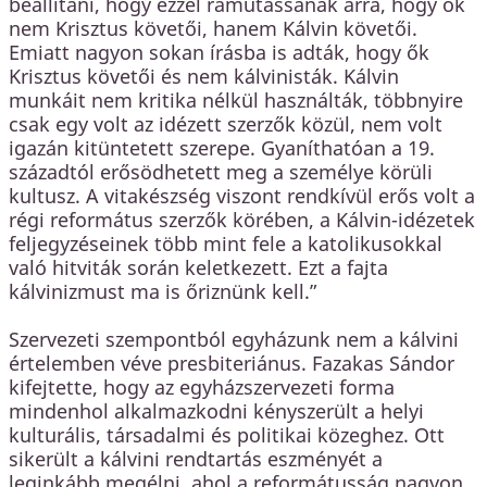
beállítani, hogy ezzel rámutassanak arra, hogy ők
nem Krisztus követői, hanem Kálvin követői.
Emiatt nagyon sokan írásba is adták, hogy ők
Krisztus követői és nem kálvinisták. Kálvin
munkáit nem kritika nélkül használták, többnyire
csak egy volt az idézett szerzők közül, nem volt
igazán kitüntetett szerepe. Gyaníthatóan a 19.
századtól erősödhetett meg a személye körüli
kultusz. A vitakészség viszont rendkívül erős volt a
régi református szerzők körében, a Kálvin-idézetek
feljegyzéseinek több mint fele a katolikusokkal
való hitviták során keletkezett. Ezt a fajta
kálvinizmust ma is őriznünk kell.”
Szervezeti szempontból egyházunk nem a kálvini
értelemben véve presbiteriánus. Fazakas Sándor
kifejtette, hogy az egyházszervezeti forma
mindenhol alkalmazkodni kényszerült a helyi
kulturális, társadalmi és politikai közeghez. Ott
sikerült a kálvini rendtartás eszményét a
leginkább megélni, ahol a reformátusság nagyon