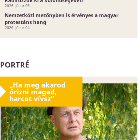
Radírozzuk ki a különbségeket!
2026. július 06.
Nemzetközi mezőnyben is érvényes a magyar
protestáns hang
2026. július 04.
PORTRÉ
„Ha meg akarod
őrizni magad,
harcot vívsz”