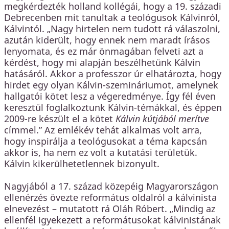
megkérdezték holland kollégái, hogy a 19. századi
Debrecenben mit tanultak a teológusok Kálvinról,
Kálvintól. „Nagy hirtelen nem tudott rá válaszolni,
azután kiderült, hogy ennek nem maradt írásos
lenyomata, és ez már önmagában felveti azt a
kérdést, hogy mi alapján beszélhetünk Kálvin
hatásáról. Akkor a professzor úr elhatározta, hogy
hirdet egy olyan Kálvin-szemináriumot, amelynek
hallgatói kötet lesz a végeredménye. Így fél éven
keresztül foglalkoztunk Kálvin-témákkal, és éppen
2009-re készült el a kötet
Kálvin kútjából merítve
címmel.” Az emlékév tehát alkalmas volt arra,
hogy inspirálja a teológusokat a téma kapcsán
akkor is, ha nem ez volt a kutatási területük.
Kálvin kikerülhetetlennek bizonyult.
Nagyjából a 17. század közepéig Magyarországon
ellenérzés övezte református oldalról a kálvinista
elnevezést – mutatott rá Oláh Róbert. „Mindig az
ellenfél igyekezett a reformátusokat kálvinistának