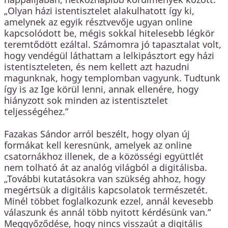
„Olyan házi istentisztelet alakulhatott így ki,
amelynek az egyik résztvevője ugyan online
kapcsolódott be, mégis sokkal hitelesebb légkör
teremtődött ezáltal. Számomra jó tapasztalat volt,
hogy vendégül láthattam a lelkipásztort egy házi
istentiszteleten, és nem kellett azt hazudni
magunknak, hogy templomban vagyunk. Tudtunk
így is az Ige körül lenni, annak ellenére, hogy
hiányzott sok minden az istentisztelet
teljességéhez.”
Fazakas Sándor arról beszélt, hogy olyan új
formákat kell keresnünk, amelyek az online
csatornákhoz illenek, de a közösségi együttlét
nem tolható át az analóg világból a digitálisba.
„További kutatásokra van szükség ahhoz, hogy
megértsük a digitális kapcsolatok természetét.
Minél többet foglalkozunk ezzel, annál kevesebb
válaszunk és annál több nyitott kérdésünk van.”
Meggyőződése, hogy nincs visszaút a digitális