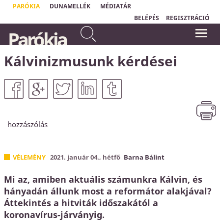
PARÓKIA
DUNAMELLÉK
MÉDIATÁR
BELÉPÉS
REGISZTRÁCIÓ
...nincsen üdvösség senki
Parókia
másban, mert nem is adatott az
"Isten szeretete nem valami homályos
embereknek az ég alatt
és bizonytalan dolog;
Isten szeretetének
neve van: Jézus Krisztus."
másnév, amely által
Ferenc pápa
Kálvinizmusunk kérdései
üdvözülhetnénk.
Apostolok Cselekedetei
4,12
hozzászólás
VÉLEMÉNY
2021. január 04., hétfő
Barna Bálint
Mi az, amiben aktuális számunkra Kálvin, és
hányadán állunk most a reformátor alakjával?
Áttekintés a hitviták időszakától a
koronavírus-járványig.