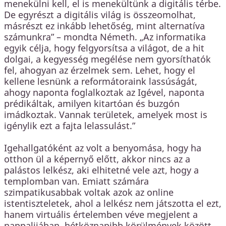
menekülni kell, el is menekültünk a digitális térbe.
De egyrészt a digitális világ is összeomolhat,
másrészt ez inkább lehetőség, mint alternatíva
számunkra” – mondta Németh. „Az informatika
egyik célja, hogy felgyorsítsa a világot, de a hit
dolgai, a kegyesség megélése nem gyorsíthatók
fel, ahogyan az érzelmek sem. Lehet, hogy el
kellene lesnünk a reformátoraink lassúságát,
ahogy naponta foglalkoztak az Igével, naponta
prédikáltak, amilyen kitartóan és buzgón
imádkoztak. Vannak területek, amelyek most is
igénylik ezt a fajta lelassulást.”
Igehallgatóként az volt a benyomása, hogy ha
otthon ül a képernyő előtt, akkor nincs az a
palástos lelkész, aki elhitetné vele azt, hogy a
templomban van. Emiatt számára
szimpatikusabbak voltak azok az online
istentiszteletek, ahol a lelkész nem játszotta el ezt,
hanem virtuális értelemben véve megjelent a
nappalijában, hétköznapibb körülmények között.