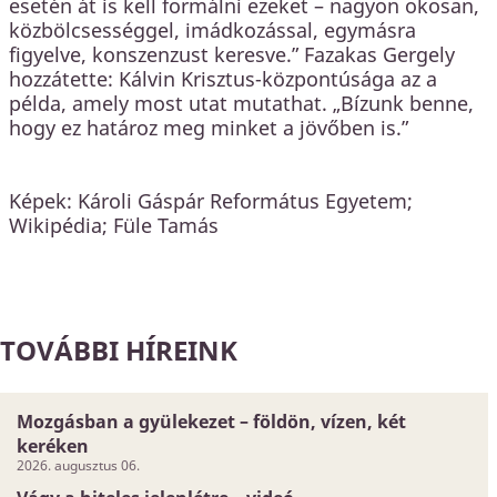
esetén át is kell formálni ezeket – nagyon okosan,
közbölcsességgel, imádkozással, egymásra
figyelve, konszenzust keresve.” Fazakas Gergely
hozzátette: Kálvin Krisztus-központúsága az a
példa, amely most utat mutathat. „Bízunk benne,
hogy ez határoz meg minket a jövőben is.”
Képek: Károli Gáspár Református Egyetem;
Wikipédia; Füle Tamás
TOVÁBBI HÍREINK
Mozgásban a gyülekezet – földön, vízen, két
keréken
2026. augusztus 06.