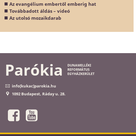
Az evangélium embertől emberig hat
Továbbadott áldás – videó
Az utolsó mozaikdarab
Parókia
DUNAMELLÉKI
REFORMÁTUS
EGYHÁZKERÜLET
info[kukac]parokia.hu
1092 Budapest, Ráday u. 28.