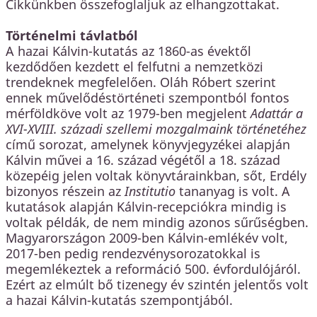
Cikkünkben összefoglaljuk az elhangzottakat.
Történelmi távlatból
A hazai Kálvin-kutatás az 1860-as évektől
kezdődően kezdett el felfutni a nemzetközi
trendeknek megfelelően. Oláh Róbert szerint
ennek művelődéstörténeti szempontból fontos
mérföldköve volt az 1979-ben megjelent
Adattár a
XVI-XVIII. századi szellemi mozgalmaink történetéhez
című sorozat, amelynek könyvjegyzékei alapján
Kálvin művei a 16. század végétől a 18. század
közepéig jelen voltak könyvtárainkban, sőt, Erdély
bizonyos részein az
Institutio
tananyag is volt. A
kutatások alapján Kálvin-recepciókra mindig is
voltak példák, de nem mindig azonos sűrűségben.
Magyarországon 2009-ben Kálvin-emlékév volt,
2017-ben pedig rendezvénysorozatokkal is
megemlékeztek a reformáció 500. évfordulójáról.
Ezért az elmúlt bő tizenegy év szintén jelentős volt
a hazai Kálvin-kutatás szempontjából.