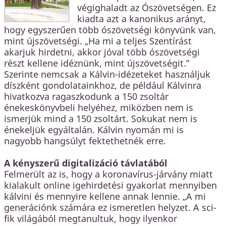
végighaladt az Ószövetségen. Ez
kiadta azt a kanonikus arányt,
hogy egyszerűen több ószövetségi könyvünk van,
mint újszövetségi. „Ha mi a teljes Szentírást
akarjuk hirdetni, akkor jóval több ószövetségi
részt kellene idéznünk, mint újszövetségit.”
Szerinte nemcsak a Kálvin-idézeteket használjuk
díszként gondolatainkhoz, de például Kálvinra
hivatkozva ragaszkodunk a 150 zsoltár
énekeskönyvbeli helyéhez, miközben nem is
ismerjük mind a 150 zsoltárt. Sokukat nem is
énekeljük egyáltalán. Kálvin nyomán mi is
nagyobb hangsúlyt fektethetnék erre.
A kényszerű digitalizáció távlatából
Felmerült az is, hogy a koronavírus-járvány miatt
kialakult online igehirdetési gyakorlat mennyiben
kálvini és mennyire kellene annak lennie. „A mi
generációnk számára ez ismeretlen helyzet. A sci-
fik világából megtanultuk, hogy ilyenkor