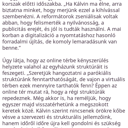
korszak előtti időszakba. „Ha Kálvin ma élne, arra
biztatna minket, hogy merjünk ezzel a kihívással
szembenézni. A reformátorok zseniálisak voltak
abban, hogy felismerték a nyilvánosság, a
publicitás erejét, és jól is tudták használni. A mai
korban a digitalizáció a nyomtatáshoz hasonló
forradalmi újítás, de komoly lemaradásunk van
benne.”
Úgy látja, hogy az online térbe kényszerülés
helyzete valahol az egyházunk struktúráit is
feszegeti. „Szeretjük hangoztatni a parókiális
struktúránk fenntarthatóságát, de vajon a virtuális
térben ezek mennyire tarthatók fenn? Éppen az
online tér mutat rá, hogy a régi struktúrák
repedeznek. Még akkor is, ha reméljük, hogy
egyszer majd visszatérhetünk a megszokott
keretek közé. Kálvin szerint nincsenek örökre kőbe
vésve a szervezeti és strukturális jellemzőink,
hanem időről időre újra kell gondolni és szükség