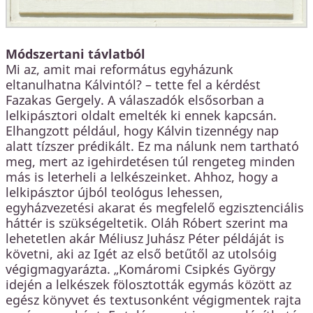
Módszertani távlatból
Mi az, amit mai református egyházunk
eltanulhatna Kálvintól? – tette fel a kérdést
Fazakas Gergely. A válaszadók elsősorban a
lelkipásztori oldalt emelték ki ennek kapcsán.
Elhangzott például, hogy Kálvin tizennégy nap
alatt tízszer prédikált. Ez ma nálunk nem tartható
meg, mert az igehirdetésen túl rengeteg minden
más is leterheli a lelkészeinket. Ahhoz, hogy a
lelkipásztor újból teológus lehessen,
egyházvezetési akarat és megfelelő egzisztenciális
háttér is szükségeltetik. Oláh Róbert szerint ma
lehetetlen akár Méliusz Juhász Péter példáját is
követni, aki az Igét az első betűtől az utolsóig
végigmagyarázta. „Komáromi Csipkés György
idején a lelkészek fölosztották egymás között az
egész könyvet és textusonként végigmentek rajta