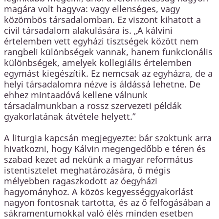
magára volt hagyva: vagy ellenséges, vagy
közömbös társadalomban. Ez viszont kihatott a
civil társadalom alakulására is. „A kálvini
értelemben vett egyházi tisztségek között nem
rangbeli különbségek vannak, hanem funkcionális
különbségek, amelyek kollegiális értelemben
egymást kiegészítik. Ez nemcsak az egyházra, de a
helyi társadalomra nézve is áldássá lehetne. De
ehhez mintaadóvá kellene válnunk
társadalmunkban a rossz szervezeti példák
gyakorlatának átvétele helyett.”
A liturgia kapcsán megjegyezte: bár szoktunk arra
hivatkozni, hogy Kálvin megengedőbb e téren és
szabad kezet ad nekünk a magyar református
istentisztelet meghatározására, ő mégis
mélyebben ragaszkodott az óegyházi
hagyományhoz. A közös kegyességgyakorlást
nagyon fontosnak tartotta, és az ő felfogásában a
sákramentumokkal való élés minden esetben