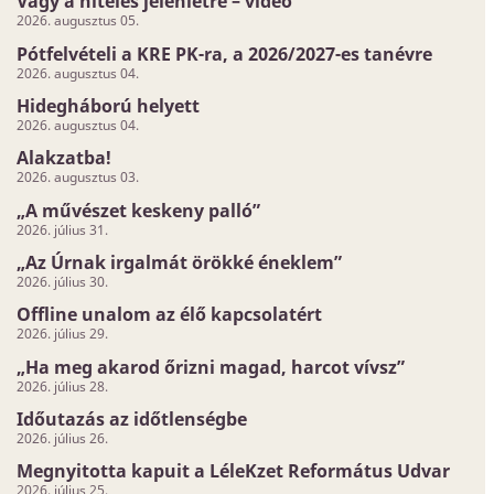
Vágy a hiteles jelenlétre – videó
2026. augusztus 05.
Pótfelvételi a KRE PK-ra, a 2026/2027-es tanévre
2026. augusztus 04.
Hidegháború helyett
2026. augusztus 04.
Alakzatba!
2026. augusztus 03.
„A művészet keskeny palló”
2026. július 31.
„Az Úrnak irgalmát örökké éneklem”
2026. július 30.
Offline unalom az élő kapcsolatért
2026. július 29.
„Ha meg akarod őrizni magad, harcot vívsz”
2026. július 28.
Időutazás az időtlenségbe
2026. július 26.
Megnyitotta kapuit a LéleKzet Református Udvar
2026. július 25.