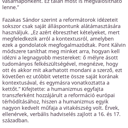
vasárnaponként. Ez talán most is megvalósítható
lenne.”
Fazakas Sándor szerint a reformátorok idézeteit
sokszor csak saját álláspontunk alátámasztására
használjuk. „Ez azért ébreszthet kételyeket, mert
megfeledkezik arról a kontextusról, amelyben
ezek a gondolatok megfogalmazódtak. Pont Kálvin
módszere taníthat meg minket arra, hogyan kell
idézni a legnagyobb mestereket: ő mélyre ásott
tudományos felkészültségével, megnézve, hogy
ott és akkor mit akarhatott mondani a szerző, ezt
követően ez utóbbit vetette össze saját korának
kontextusával, és egymásra vonatkoztatta a
kettőt.” Kifejtette: a humanizmus egyfajta
transzferként hozzájárult a reformáció európai
térhódításához, hiszen a humanizmus egyik
nagyon kedvelt műfaja a vitakészség volt. Érvek,
ellenérvek, verbális hadviselés zajlott a 16. és 17.
században.