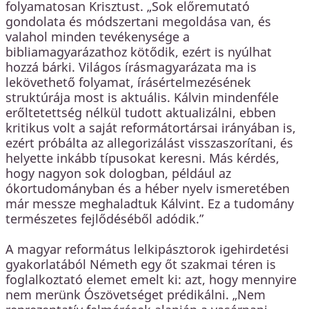
folyamatosan Krisztust. „Sok előremutató
gondolata és módszertani megoldása van, és
valahol minden tevékenysége a
bibliamagyarázathoz kötődik, ezért is nyúlhat
hozzá bárki. Világos írásmagyarázata ma is
lekövethető folyamat, írásértelmezésének
struktúrája most is aktuális. Kálvin mindenféle
erőltetettség nélkül tudott aktualizálni, ebben
kritikus volt a saját reformátortársai irányában is,
ezért próbálta az allegorizálást visszaszorítani, és
helyette inkább típusokat keresni. Más kérdés,
hogy nagyon sok dologban, például az
ókortudományban és a héber nyelv ismeretében
már messze meghaladtuk Kálvint. Ez a tudomány
természetes fejlődéséből adódik.”
A magyar református lelkipásztorok igehirdetési
gyakorlatából Németh egy őt szakmai téren is
foglalkoztató elemet emelt ki: azt, hogy mennyire
nem merünk Ószövetséget prédikálni. „Nem