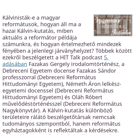
Kálvinisták-e a magyar
reformátusok, hogyan áll ma a
hazai Kálvin-kutatás, miben
aktuális a reformátor példája
számunkra, és hogyan értelmezhető mindezek
fényében a jelenlegi járványhelyzet? Többek között
ezekről beszélgetett a HIT Talk podcast
5.
adásában
Fazakas Gergely irodalomtörténész, a
Debreceni Egyetem docense Fazakas Sándor
professzorral (Debreceni Református
Hittudományi Egyetem), Németh Áron lelkész-
egyetemi docenssel (Debreceni Református
Hittudományi Egyetem) és Oláh Róbert
művelődéstörténésszel (Debreceni Református
Nagykönyvtár). A Kálvin-kutatás különböző
területeire rálátó beszélgetőtársak nemcsak
tudományos szempontból, hanem református
egyháztagokként is reflektáltak a kérdésekre.