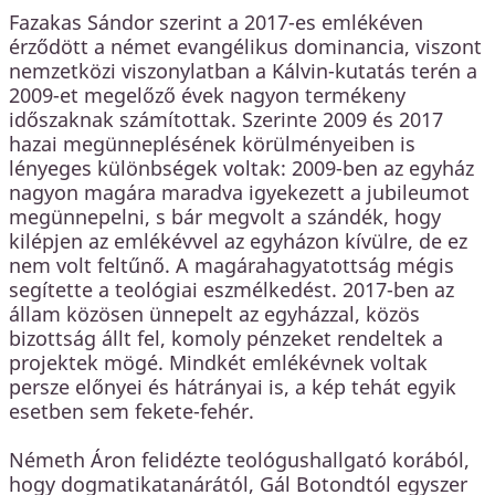
Fazakas Sándor szerint a 2017-es emlékéven
érződött a német evangélikus dominancia, viszont
nemzetközi viszonylatban a Kálvin-kutatás terén a
2009-et megelőző évek nagyon termékeny
időszaknak számítottak. Szerinte 2009 és 2017
hazai megünneplésének körülményeiben is
lényeges különbségek voltak: 2009-ben az egyház
nagyon magára maradva igyekezett a jubileumot
megünnepelni, s bár megvolt a szándék, hogy
kilépjen az emlékévvel az egyházon kívülre, de ez
nem volt feltűnő. A magárahagyatottság mégis
segítette a teológiai eszmélkedést. 2017-ben az
állam közösen ünnepelt az egyházzal, közös
bizottság állt fel, komoly pénzeket rendeltek a
projektek mögé. Mindkét emlékévnek voltak
persze előnyei és hátrányai is, a kép tehát egyik
esetben sem fekete-fehér.
Németh Áron felidézte teológushallgató korából,
hogy dogmatikatanárától, Gál Botondtól egyszer